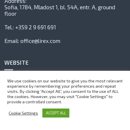
Address:
Sofia, 1784,
Mladost 1, bl. 54А, entr. А, ground
floor
Tel.:
+359 2 9 691 691
Email:
office@lirex.com
WEBSITE
Privacy Policy
We use cookies on our website to give you the most relevant
experience by remembering your preferences and repeat
Site Map
visits. By clicking “Accept All”, you consent to the use of ALL
the cookies. However, you may visit "Cookie Settings" to
Subscribe to our newsletter
provide a controlled consent.
Cookie Settings
ACCEPT ALL
©
1999-2025 Lirex.com All Rights Reserved
Web Design by Teza