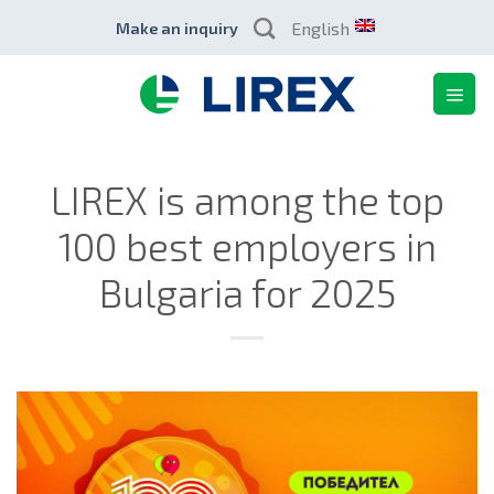
Skip
English
Make an inquiry
to
content
LIREX is among the top
100 best employers in
Bulgaria for 2025