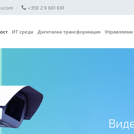
ex.com
+359 2 9 691 691
ост
ИТ среда
Дигитална трансформация
Управляеми 
Вид