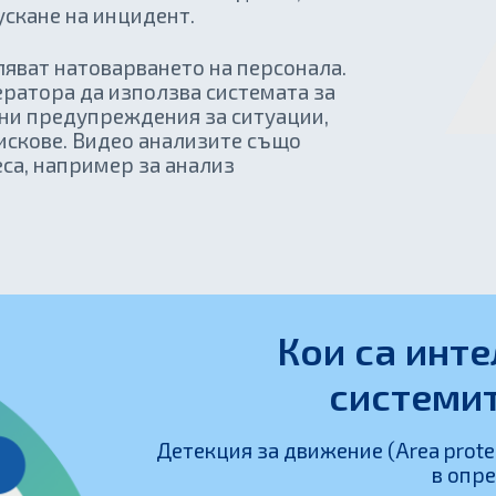
ускане на инцидент.
яват натоварването на персонала.
ратора да използва системата за
ни предупреждения за ситуации,
искове. Видео анализите също
еса, например за анализ
Кои са инт
системи
Детекция за движение (Area prote
в опре