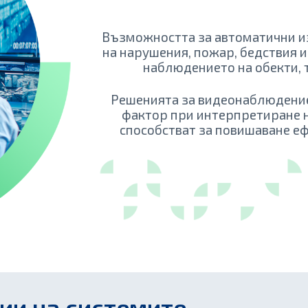
Възможността за автоматични из
на нарушения, пожар, бедствия и
наблюдението на обекти, 
Решенията за видеонаблюдение 
фактор при интерпретиране 
способстват за повишаване еф
ии на системите