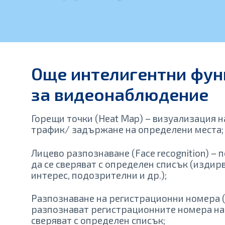
Още интелигентни фун
за видеонаблюдение
Горещи точки (Heat Map) – визуализация на
трафик/ задържане на определени места;
Лицево разпознаване (Face recognition) – 
да се сверяват с определен списък (издир
интерес, подозрителни и др.);
Разпознаване на регистрационни номера (
разпознават регистрационните номера на 
сверяват с определен списък;