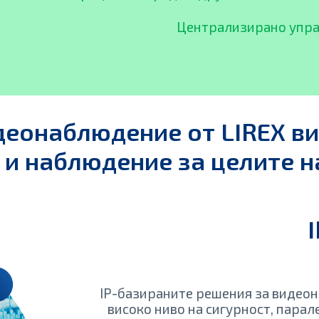
Централизирано упра
деонаблюдение от LIREX ви
 и наблюдение за целите н
IP-базираните решения за видео
високо ниво на сигурност, парал