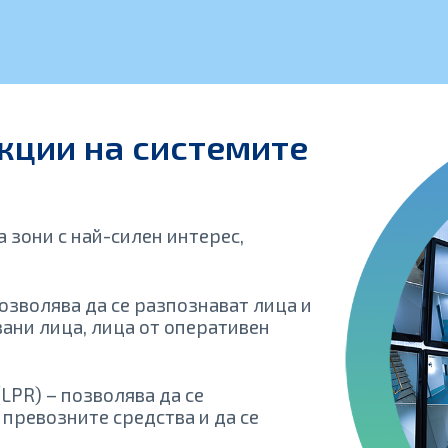
кции на системите
 зони с най-силен интерес,
позволява да се разпознават лица и
вани лица, лица от оперативен
LPR) – позволява да се
превозните средства и да се