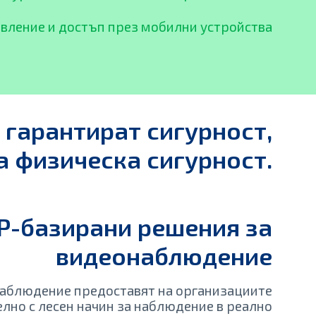
вление и достъп през мобилни устройства
 гарантират сигурност,
а физическа сигурност.
IP-базирани решения за
видеонаблюдение
наблюдение предоставят на организациите
елно с лесен начин за наблюдение в реално