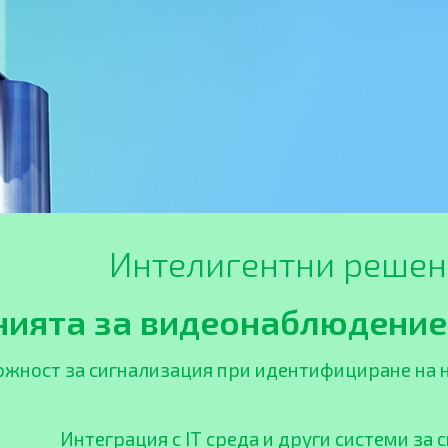
Интелигентни решен
ията за видеонаблюдение,
жност за сигнализация при идентифициране на на
Интеграция с IT среда и други системи за 