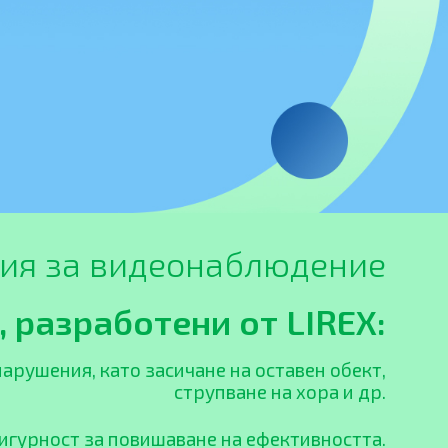
ия за видеонаблюдение
 разработени от LIREX:
рушения, като засичане на оставен обект,
струпване на хора и др.
сигурност за повишаване на ефективността.