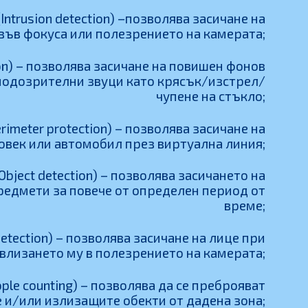
ntrusion detection) –позволява засичане на
във фокуса или полезрението на камерата;
on) – позволява засичане на повишен фонов
 подозрителни звуци като крясък/изстрел/
чупене на стъкло;
rimeter protection) – позволява засичане на
овек или автомобил през виртуална линия;
ject detection) – позволява засичането на
редмети за повече от определен период от
време;
etection) – позволява засичане на лице при
влизането му в полезрението на камерата;
ple counting) – позволява да се преброяват
 и/или излизащите обекти от дадена зона;