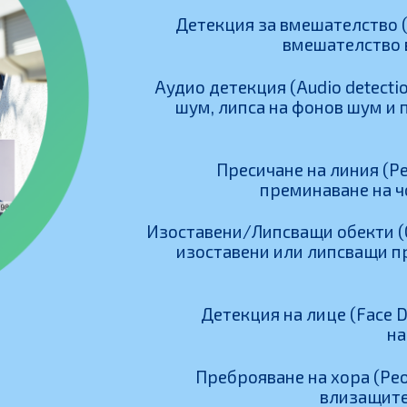
Детекция за вмешателство (I
вмешателство 
Аудио детекция (Audio detecti
шум, липса на фонов шум и
Пресичане на линия (Pe
преминаване на ч
Изоставени/Липсващи обекти (Ob
изоставени или липсващи п
Детекция на лице (Face D
на
Преброяване на хора (Peo
влизащите