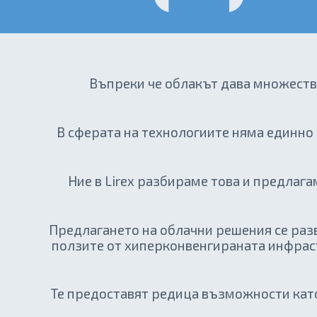
Въпреки че облакът дава множеств
В сферата на технологиите няма единно
Ние в Lirex разбираме това и предлаг
Предлагането на облачни решения се разв
ползите от хиперконвенгираната инфрастр
Те предоставят редица възможности като