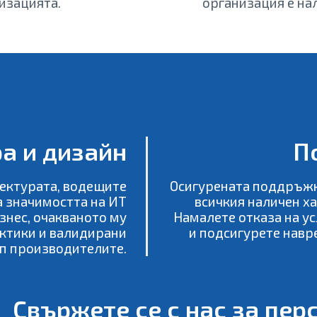
изацията.
организация е на
а и дизайн
П
тектурата, водещите
Осигурената поддръжк
а значимостта на ИТ
всичкия наличен х
знес, очакваното му
Намалете отказа на ус
актики и валидирани
и подсигурете навр
п производителите.
Свържете се с нас за пе