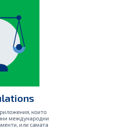
ulations
приложения, които
ични международни
менти, или самата