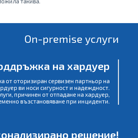
ложила такива.
On-premise услуги
оддръжка на хардуер
а от оторизиран сервизен партньор на
ардуер ви носи сигурност и надеждност.
луги, причинен от отпадане на хардуер,
еменно възстановяване при инциденти.
рсонализирано решение!