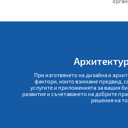
орган
Архитектур
При изготвянето на дизайна и архи
фактори, които взимаме предвид, с
услугите и приложенията за вашия би
развитие и съчетаването на добрите пр
решения на то