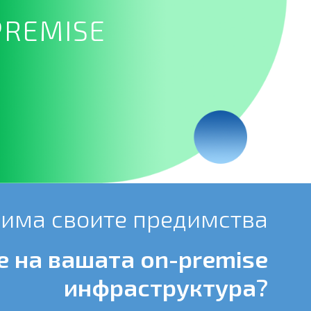
PREMISE
 има своите предимства
е на вашата оn-premise
инфраструктура?