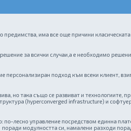
о предимства, има все още причини класическат
 решение за всички случаи,а е необходимо решени
аме персонализиран подход към всеки клиент, вз
ива, но така също се развиват и технологиите, п
уктура (hyperconverged infrastructure) и софту
: по-лесно управление посредством единна плат
поради модулността си, намалени разходи пора