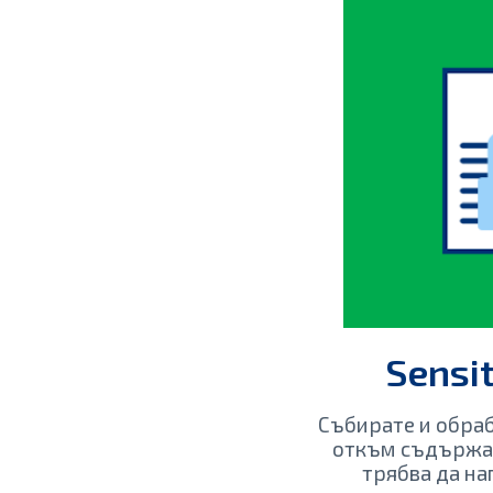
Sensit
Събирате и обра
откъм съдържан
трябва да на