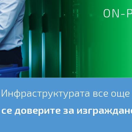
ON-
Инфраструктурата все още
 се доверите за изграждан