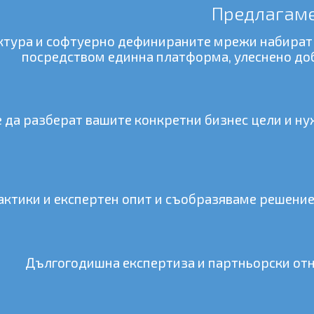
Предлагаме
тура и софтуерно дефинираните мрежи набират в
посредством единна платформа, улеснено доб
 да разберат вашите конкретни бизнес цели и н
ктики и експертен опит и съобразяваме решениет
Дългогодишна експертиза и партньорски отн