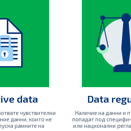
ive data
Data reg
ботвате чувствителни
Наличие на данни и 
ие данни, които не
попадат под специф
пуска рамките на
или национални регла