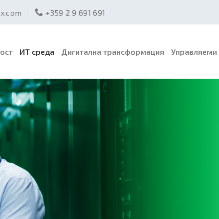
ex.com
+359 2 9 691 691
ост
ИТ среда
Дигитална трансформация
Управляеми 