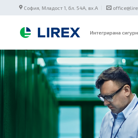
Skip
София, Младост 1, бл. 54А, вх.А
office@lir
to
content
Интегрирана сигурн