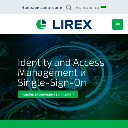
Skip
Български
Направи запитване
to
content
Identity and Access
Management и
Single-Sign-On
ПОВЕЧЕ ЗА ЗНАЧЕНИЕТО НА IAM