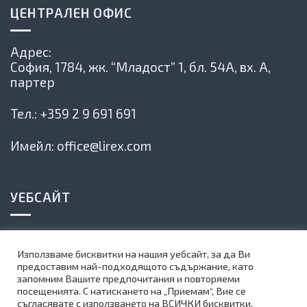
ЦЕНТРАЛЕН ОФИС
Адрес:
София, 1784,
жк. “Младост” 1, бл. 54А, вх. А,
партер
Тел.:
+359 2 9 691 691
Имейл:
office@lirex.com
УЕБСАЙТ
Политика на сайта
Използваме бисквитки на нашия уебсайт, за да Ви
Карта на сайта
предоставим най-подходящото съдържание, като
запомним Вашите предпочитания и повторяеми
Абонирай се за нашия бюлетин
посещенията. С натискането на „Приемам“, Вие се
съгласявате с използването на ВСИЧКИ бисквитки.