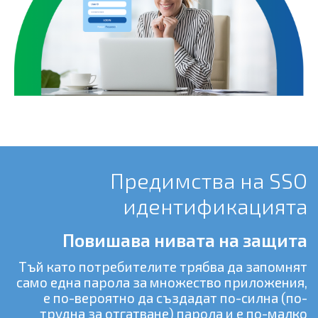
Предимства на SSO
идентификацията
Повишава нивата на защита
Тъй като потребителите трябва да запомнят
само една парола за множество приложения,
е по-вероятно да създадат по-силна (по-
трудна за отгатване) парола и е по-малко