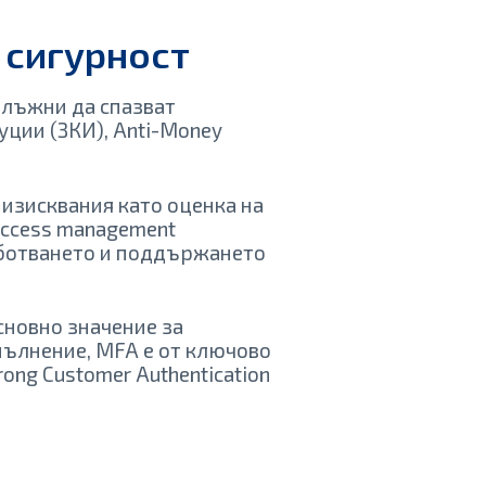
 сигурност
длъжни да спазват
уции (ЗКИ), Anti-Money
 изисквания като оценка на
 Access management
аботването и поддържането
основно значение за
пълнение, MFA е от ключово
ong Customer Authentication