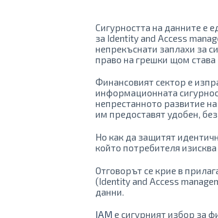
Сигурността на данните е е
за Identity and Access man
непрекъснати заплахи за с
право на грешки щом става 
Финансовият сектор е изпр
информационната сигурност,
непрестанното развитие на
им предоставят удобен, без
Но как да защитят идентичн
който потребителя изисква 
Отговорът се крие в прилаг
(Identity and Access manage
данни.
IAM
е сигурният избор за 