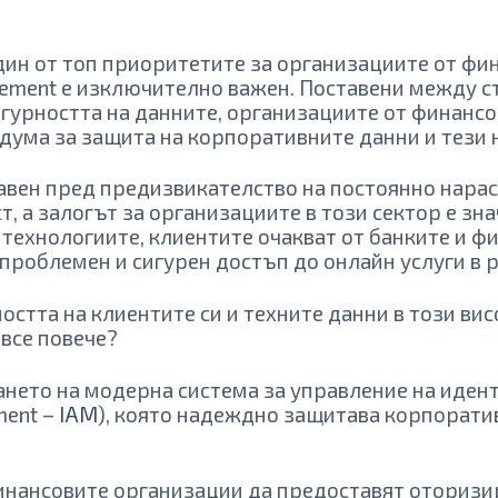
дин от топ приоритетите за организациите от фи
agement е изключително важен. Поставени между 
игурността на данните, организациите от финанс
дума за защита на корпоративните данни и тези 
авен пред предизвикателство на постоянно нарас
 а залогът за организациите в този сектор е зна
 технологиите, клиентите очакват от банките и ф
проблемен и сигурен достъп до онлайн услуги в 
остта на клиентите си и техните данни в този вис
все повече?
ането на модерна система за управление на иден
ment –
IAM
), която надеждно защитава корпорати
финансовите организации да предоставят оториз