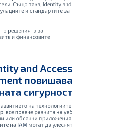
ели. Също така, Identity and
улациите и стандартите за
ито решенията за
вите и финансовите
ntity and Access
ment повишава
ната сигурност
развитието на технологиите,
, все повече разчита на уеб
ни или облачни приложения.
ите на
IAM
могат да улеснят