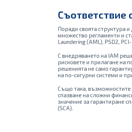
Съответствие с
Поради своята структура и 
множество регламенти и ста
Laundering (AML), PSD2, PCI
С внедряването на IAM реш
рисковете и прилагане на п
решенията не само гаранти
на по-сигурни системи и п
Също така, възможностите на
спазване на сложни финанс
значение за гарантиране сп
(SCA).