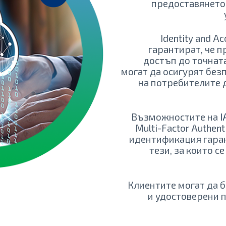
предоставянето
Identity and 
гарантират, че 
достъп до точнат
могат да осигурят без
на потребителите 
Възможностите на
I
Multi-Factor Authen
идентификация гаран
тези, за които с
Клиентите могат да 
и удостоверени 