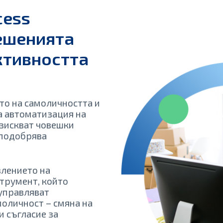
cess
ешенията
ктивността
то на самоличността и
а автоматизация на
изискват човешки
 подобрява
влението на
струмент, който
 управляват
моличност – смяна на
и съгласие за