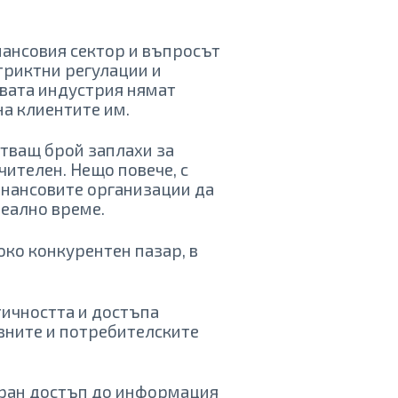
нансовия сектор и въпросът
стриктни регулации и
овата индустрия нямат
на клиентите им.
тващ брой заплахи за
чителен. Нещо повече, с
инансовите организации да
реално време.
око конкурентен пазар, в
тичността и достъпа
вните и потребителските
иран достъп до информация