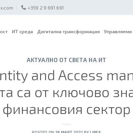
ex.com
+359 2 9 691 691
ост
ИТ среда
Дигитална трансформация
Управляеми 
АКТУАЛНО ОТ СВЕТА НА ИТ
ntity and Access m
а са от ключово зн
финансовия сектор
POSTED ON
18 МАРТ 2021
BY
LIREX