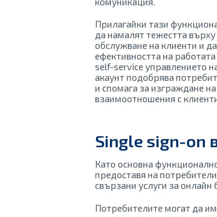
комуникация.
Прилагайки тази функциона
да намалят тежестта върху
обслужване на клиенти и д
ефективността на работата
self-service управлението 
акаунт подобрява потреби
и спомага за изграждане на
взаимоотношения с клиенти
Single sign-o
Като основна функционалнос
предоставя на потребители
свързани услуги за онлайн 
Потребителите могат да има