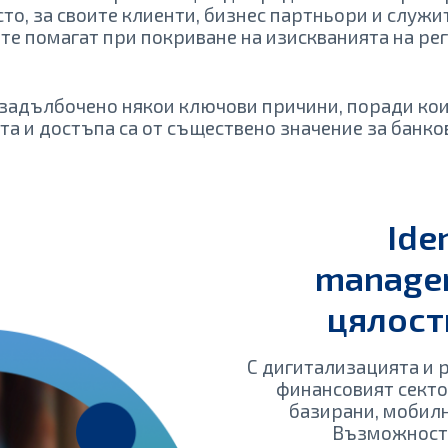
сто, за своите клиенти, бизнес партньори и служит
те помагат при покриване на изискванията на рег
задълбочено някои ключови причини, поради ко
та и достъпа са от съществено значение за банко
Ide
manage
цялост
С дигитализацията и 
финансовият сектор
базирани, мобил
Възможност