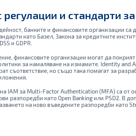
 регулации и стандарти за
дейност, банките и финансовите организации са 
ндарти като Базел, Закона за кредитните инстит
-DSS и GDPR.
ение, финансовите организации могат да покрият
олитики за намаляване на измамите. Identity and
рат съответствие, но също така помагат за разр
риложения.
 IAM за Multi-Factor Authentication (MFA) са от 
ови разпоредби като Open Banking или PSD2. В до
азването на ново въведените разпоредби като Str