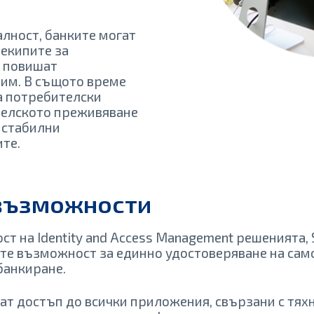
лност, банките могат
 екипите за
а повишат
 им. В същото време
на потребителски
телското преживяване
 стабилни
те.
n възможности
т на Identity and Access Management решенията, S
те възможност за единно удостоверяване на сам
банкиране.
т достъп до всички приложения, свързани с тяхн