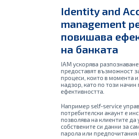
Identity and Ac
management р
повишава ефе
на банката
IAM ускорява разпознаване
предоставят възможност з
процеси, които в момента 
надзор, като по този начин
ефективността.
Например self-service упра
потребителски акаунт е ин
позволява на клиентите да
собствените си данни за са
парола или предпочитания 