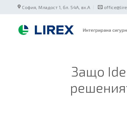
Skip
София, Младост 1, бл. 54А, вх.А
office@lir
to
content
Интегрирана сигурн
Защо Ide
решеният