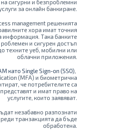
 на сигурни и безпроблемни
услуги за онлайн банкиране.
Access management решенията
правилните хора имат точния
а информация. Така банките
проблемен и сигурен достъп
до техните уеб, мобилни или
облачни приложения.
AM като Single Sign-on (SSO)
,
tication (MFA) и биометрична
тират, че потребителите са
е представят и имат право на
услугите, които заявяват.
бъдат незабавно разпознати
преди транзакцията да бъде
обработена.