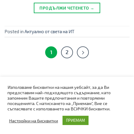
ПРОДЪЛЖИ ЧЕТЕНЕТО →
Posted in
Актуално от света на ИТ
1
2
Използваме бисквитки на нашия уебсайт, за да Ви
ЗА LIREX
предоставим най-подходящото съдържание, като
запомним Вашите предпочитания и повторяеми
посещенията. С натискането на „Приемам“, Вие се
Кои сме ние
съгласявате с използването на ВСИЧКИ бисквитки.
Ценности
Настройки на бисквитки
ПРИЕМАМ
Награди и отличия