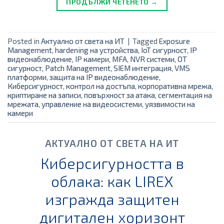
ПРОДЪЛЖИ ЧЕТЕНЕТО →
Posted in
Актуално от света на ИТ
|
Tagged
Exposure
Management
,
hardening на устройства
,
IoT сигурност
,
IP
видеонаблюдение
,
IP камери
,
MFA
,
NVR системи
,
OT
сигурност
,
Patch Management
,
SIEM интеграция
,
VMS
платформи
,
защита на IP видеонаблюдение
,
Киберсигурност
,
контрол на достъпа
,
корпоративна мрежа
,
криптиране на записи
,
повърхност за атака
,
сегментация на
мрежата
,
управление на видеосистеми
,
уязвимости на
камери
АКТУАЛНО ОТ СВЕТА НА ИТ
Киберсигурността в
облака: как LIREX
изгражда защитен
дигитален хоризонт