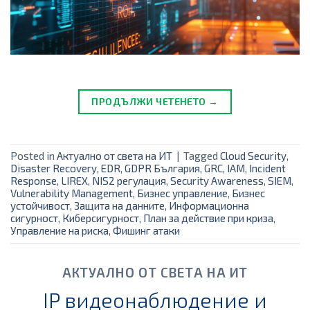
ПРОДЪЛЖИ ЧЕТЕНЕТО →
Posted in
Актуално от света на ИТ
|
Tagged
Cloud Security
,
Disaster Recovery
,
EDR
,
GDPR България
,
GRC
,
IAM
,
Incident
Response
,
LIREX
,
NIS2 регулация
,
Security Awareness
,
SIEM
,
Vulnerability Management
,
Бизнес управление
,
Бизнес
устойчивост
,
Защита на данните
,
Информационна
сигурност
,
Киберсигурност
,
План за действие при криза
,
Управление на риска
,
Фишинг атаки
АКТУАЛНО ОТ СВЕТА НА ИТ
IP видеонаблюдение и