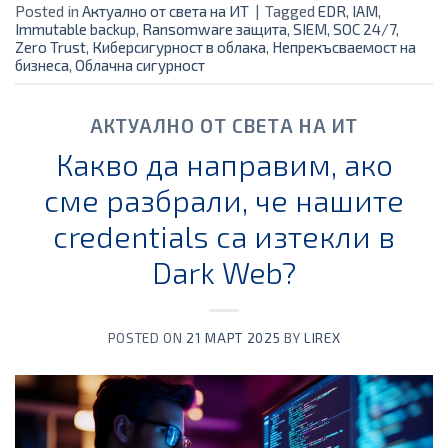
Posted in
Актуално от света на ИТ
|
Tagged
EDR
,
IAM
,
Immutable backup
,
Ransomware защита
,
SIEM
,
SOC 24/7
,
Zero Trust
,
Киберсигурност в облака
,
Непрекъсваемост на
бизнеса
,
Облачна сигурност
АКТУАЛНО ОТ СВЕТА НА ИТ
Какво да направим, ако
сме разбрали, че нашите
credentials са изтекли в
Dark Web?
POSTED ON
21 МАРТ 2025
BY
LIREX