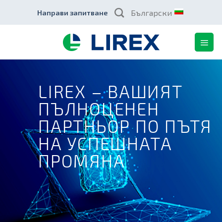
Skip
Български
Направи запитване
to
content
LIREX – ВАШИЯТ
ПЪЛНОЦЕНЕН
ПАРТНЬОР ПО ПЪТЯ
НА УСПЕШНАТА
ПРОМЯНА