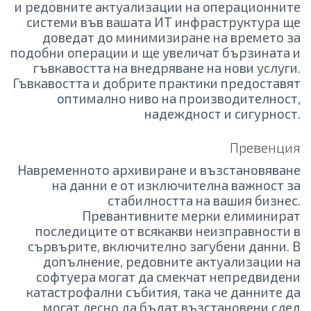
и редовните актуализации на операционните
системи във вашата ИТ инфраструктура ще
доведат до минимизиране на времето за
подобни операции и ще увеличат бързината и
гъвкавостта на внедряване на нови услуги.
Гъвкавостта и добрите практики предоставят
оптимално ниво на производителност,
надеждност и сигурност.
Превенция
Навременното архивиране и възстановяване
на данни е от изключителна важност за
стабилността на вашия бизнес.
Превантивните мерки елиминират
последиците от всякакви неизправности в
сървърите, включително загубени данни. В
допълнение, редовните актуализации на
софтуера могат да смекчат непредвидени
катастрофални събития, така че данните да
могат лесно да бъдат възстановени след