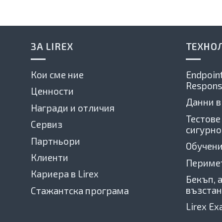
ЗА LIREX
ТЕХНО
Кои сме ние
Endpoint
Respons
Ценности
Данни в
Награди и отличия
Тестове
Сервиз
сигурно
Партньори
Обучени
Клиенти
Периме
Кариера в Lirex
Бекъп, 
възстан
Стажантска програма
Lirex E