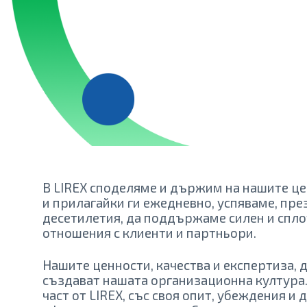
В LIREX споделяме и държим на нашите це
и прилагайки ги ежедневно, успяваме, пре
десетилетия, да поддържаме силен и спло
отношения с клиенти и партньори.
Нашите ценности, качества и експертиза, 
създават нашата организационна култура. 
част от LIREX, със своя опит, убеждения и д