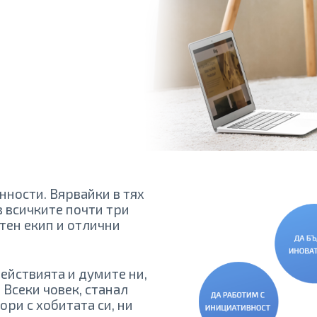
нности. Вярвайки в тях
з всичките почти три
тен екип и отлични
действията и думите ни,
Всеки човек, станал
ори с хобитата си, ни