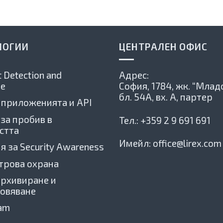
ЛОГИИ
ЦЕНТРАЛЕН ОФИС
 Detection and
Адрес:
e
София, 1784,
жк. “Младо
бл. 54А, вх. А, партер
 приложенията и API
 за пробив в
Тел.:
+359 2 9 691 691
стта
Имейл:
office@lirex.com
я за Security Awareness
трова охрана
архивиране и
овяване
xam