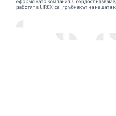
оформя като компания. С гордост казваме,
работят в LIREX, са „гръбнакът на нашата 