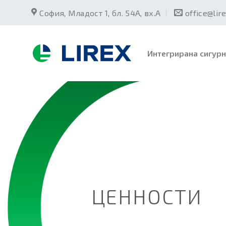
Skip
София, Младост 1, бл. 54А, вх.А
office@lir
to
content
Интегрирана сигурн
ЦЕННОСТИ