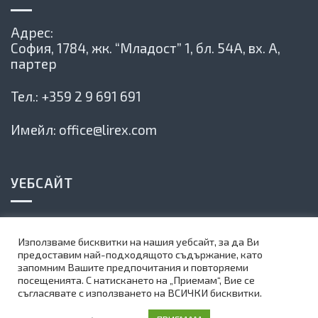
Адрес:
София, 1784,
жк. “Младост” 1, бл. 54А, вх. А,
партер
Тел.:
+359 2 9 691 691
Имейл:
office@lirex.com
УЕБСАЙТ
Политика на сайта
Използваме бисквитки на нашия уебсайт, за да Ви
Карта на сайта
предоставим най-подходящото съдържание, като
запомним Вашите предпочитания и повторяеми
Абонирай се за нашия бюлетин
посещенията. С натискането на „Приемам“, Вие се
съгласявате с използването на ВСИЧКИ бисквитки.