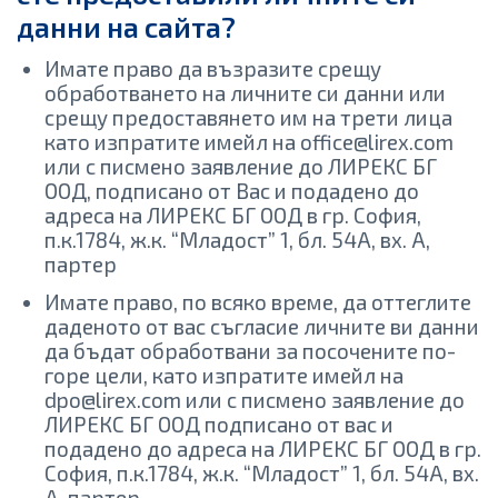
данни на сайта?
Имате право да възразите срещу
обработването на личните си данни или
срещу предоставянето им на трети лица
като изпратите имейл на оffice@lirex.com
или с писмено заявление до ЛИРЕКС БГ
ООД, подписано от Вас и подадено до
адреса на ЛИРЕКС БГ ООД в
гр. София,
п.к.1784,
ж.к. “Младост” 1, бл. 54А, вх. А,
партер
Имате право, по всяко време, да оттеглите
даденото от вас съгласие личните ви данни
да бъдат обработвани за посочените по-
горе цели, като изпратите имейл на
dpo@lirex.com или с писмено заявление до
ЛИРЕКС БГ ООД подписано от вас и
подадено до адреса на ЛИРЕКС БГ ООД в
гр.
София, п.к.1784,
ж.к. “Младост” 1, бл. 54А, вх.
А, партер