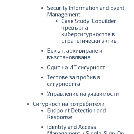
Security Information and Event
Management
Case Study: Cobuilder
превърна
киберсигурността в
стратегически актив
Бекъп, архивиране и
възстановяване
Одит на ИТ сигурност
Тестове за пробив в
сигурността
Управление на уязвимости
Сигурност на потребители
Endpoint Detection and
Response
Identity and Access
Management и Single-Sign-On