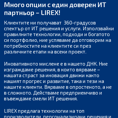
Много опции с един доверен ИТ
партньор – LIREX!
Клиентите ни получават 360-градусов
спектър от ИТ решения и услуги.
Използвайки
правилните технологии, подходи и богатото
си портфолио, ние успяваме да отговорим на
потребностите на клиентите си през
различните етапи на всеки проект.
Иновативното мислене e в нашето ДНК. Ние
изграждаме решения, в които вярваме –
нашата страст за иновация движи както
нашият прогрес и развитие, така и тези на
нашите клиенти. Вярваме в опростеното, а не
в сложното. Действаме предприемчиво и
въвеждаме смели ИТ решения.
LIREX предлага технологии на топ
производители, персонализирани решения и