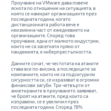
Проучване на VMware дава повече
яснота по отношение на ситуацията, в
която се намират организациите през
последната година, когато
дистанционната работа вече е
неизменна част от ежедневието на
организациите. Според това
проучване, една от малкото индустрии,
които не са засегнати пряко от
пандемията, е киберпрестъпността.
Данните сочат, че честотата на атаките
става все по-висока, а последиците за
компаниите, които не са подсигурили
сигурността си, се изразяват в огромни
финансови загуби. Три четвърти от
анкетираните в проучването заявяват,
че броят на атаките, пред които са
изправени, сe е увеличил през
последната година. Според 78%