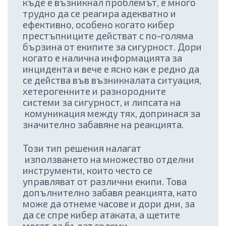
къде е възникнал проблемът, е много
трудно да се реагира адекватно и
ефективно, особено когато кибер
престъпниците действат с по-голяма
бързина от екипите за сигурност. Дори
когато е налична информацията за
инцидента и вече е ясно как е редно да
се действа във възникналата ситуация,
хетерогенните и разнородните
системи за сигурност, и липсата на
комуникация между тях, допринася за
значително забавяне на реакцията.
Този тип решения налагат
използването на множество отделни
инструменти, които често се
управляват от различни екипи. Това
допълнително забавя реакцията, като
може да отнеме часове и дори дни, за
да се спре кибер атаката, а щетите
могат да бъдат големи.