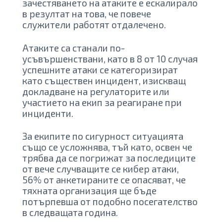
зачестяването на атаките е ескалирало
в резултат на това, че повече
служители работят отдалечено.
Атаките са станали по-
усъвършенствани, като в 8 от 10 случая
успешните атаки се категоризират
като съществен инцидент, изискващ
докладване на регулаторите или
участието на екип за реагиране при
инциденти.
За екипите по сигурност ситуацията
също се усложнява, тъй като, освен че
трябва да се погрижат за последиците
от вече случващите се кибер атаки,
56% от анкетираните се опасяват, че
тяхната организация ще бъде
потърпевша от подобно посегателство
в следващата година.