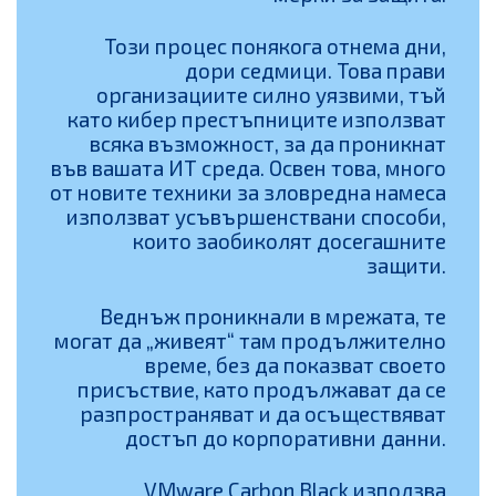
Този процес понякога отнема дни,
дори седмици. Това прави
организациите силно уязвими, тъй
като кибер престъпниците използват
всяка възможност, за да проникнат
във вашата ИТ среда. Освен това, много
от новите техники за зловредна намеса
използват усъвършенствани способи,
които заобиколят досегашните
защити.
Веднъж проникнали в мрежата, те
могат да „живеят“ там продължително
време, без да показват своето
присъствие, като продължават да се
разпространяват и да осъществяват
достъп до корпоративни данни.
VMware Carbon Black използва