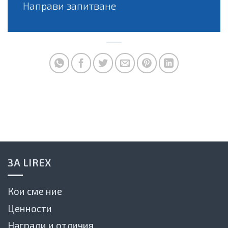
Направи запитване
ЗА LIREX
Кои сме ние
Ценности
Награди и отличия