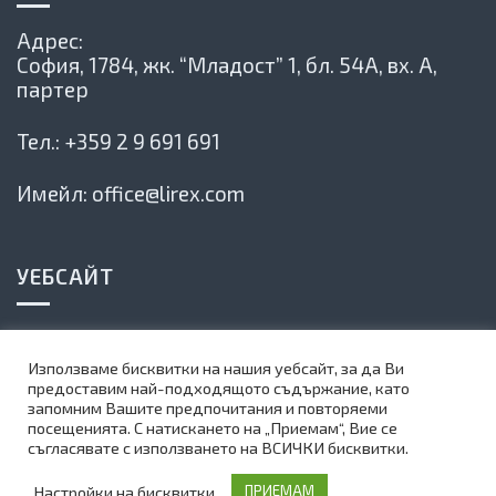
Адрес:
София, 1784,
жк. “Младост” 1, бл. 54А, вх. А,
партер
Тел.:
+359 2 9 691 691
Имейл:
office@lirex.com
УЕБСАЙТ
Политика на сайта
Използваме бисквитки на нашия уебсайт, за да Ви
Карта на сайта
предоставим най-подходящото съдържание, като
запомним Вашите предпочитания и повторяеми
Абонирай се за нашия бюлетин
посещенията. С натискането на „Приемам“, Вие се
съгласявате с използването на ВСИЧКИ бисквитки.
©
1999-2025 Lirex.com All Rights Reserved
Настройки на бисквитки
ПРИЕМАМ