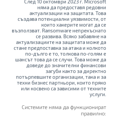
След 10 октомври 2023 г. Microsoft
няма да предоставя редовни
актуализации на защитата. Това
създава потенциални уязвимости, от
които хакерите могат да се
възползват. Ransomware непрекъснато
се развива. Всяко забавяне на
актуализациите на защитата може да
стане предпоставка за атака и колкото
по-дълго е то, толкова по-голям е
шансът това да се случи. Това може да
доведе до значителни финансови
загуби както за директно
потърпевшите организации, така и за
техни бизнес партньори, които пряко
или косвено са зависими от техните
услуги.
Системите няма да функционират
правилно: