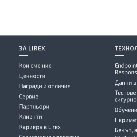
ЗА LIREX
ТЕХНО
Кои сме ние
Endpoint
Respons
Ценности
Данни в
Награди и отличия
Тестове
Сервиз
сигурно
Партньори
Обучени
Клиенти
Периме
Кариера в Lirex
Бекъп, 
възстан
Стажантска програма