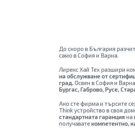
До скоро в България разчи
само в София и Варна.
Лирекс Хай Тех разшири ко
на обслужване от сертифиц
град.
Освен в София и Варна
Бургас, Габрово, Русе, Стар
Ако сте фирма и търсите с
Think устройство в своя до
стандартната гаранция
на 
получавате
компетентно, к