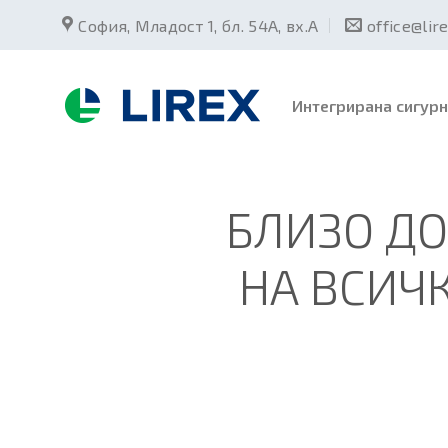
Skip
София, Младост 1, бл. 54А, вх.А
office@lir
to
content
Интегрирана сигурн
БЛИЗО ДО
НА ВСИЧ