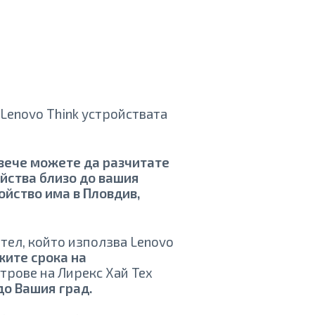
Lenovo Think устройствата
вече можете да разчитате
ойства близо до вашия
ойство има в Пловдив,
ител, който използва Lenovo
ите срока на
нтрове на Лирекс Хай Тех
до Вашия град.