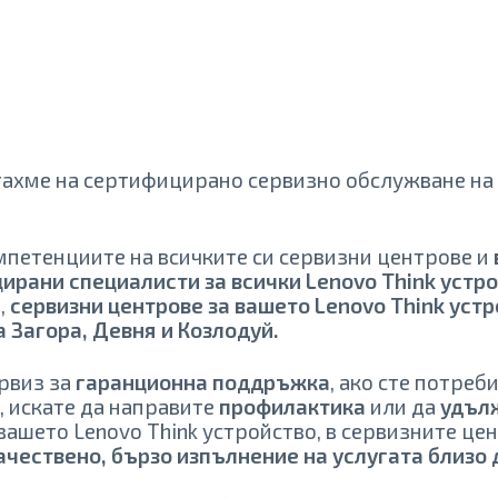
тахме на сертифицирано сервизно обслужване на 
мпетенциите на всичките си сервизни центрове и
ирани специалисти за всички Lenovo Think устр
,
сервизни центрове за вашето Lenovo Think устр
а Загора, Девня и Козлодуй.
ервиз за
гаранционна поддръжка
, ако сте потреб
м, искате да направите
профилактика
или да
удълж
вашето Lenovo Think устройство, в сервизните це
ачествено, бързо изпълнение на услугата близо 