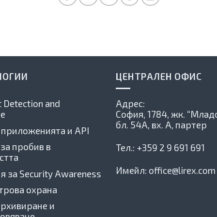
ЛОГИИ
ЦЕНТРАЛЕН ОФИС
 Detection and
Адрес:
e
София, 1784,
жк. “Младо
бл. 54А, вх. А, партер
 приложенията и API
 за пробив в
Тел.:
+359 2 9 691 691
стта
Имейл:
office@lirex.com
я за Security Awareness
трова охрана
архивиране и
овяване