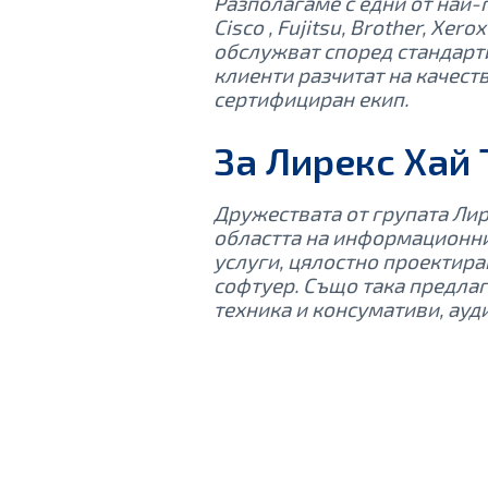
Разполагаме с едни от най-
Cisco , Fujitsu, Brother, Xe
обслужват според стандарти
клиенти разчитат на качест
сертифициран екип.
За Лирекс Хай
Дружествата от групата Лире
областта на информационни
услуги, цялостно проектира
софтуер. Също така предла
техника и консумативи, ауд