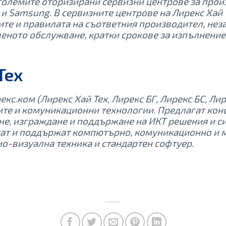
големите оторизирани сервизни центрове за прои
rox и Samsung. В сервизните центрове на Лирекс Хай
те и правилата на съответния производител, нез
веното обслужване, кратки срокове за изпълнение 
 Тех
кс.ком (Лирекс Хай Тех, Лирекс БГ, Лирекс БС, Ли
те и комуникационни технологии. Предлагат конс
не, изграждане и поддържане на ИКТ решения и с
гат и поддържат компютърно, комуникационно и 
ио-визуална техника и стандартен софтуер.