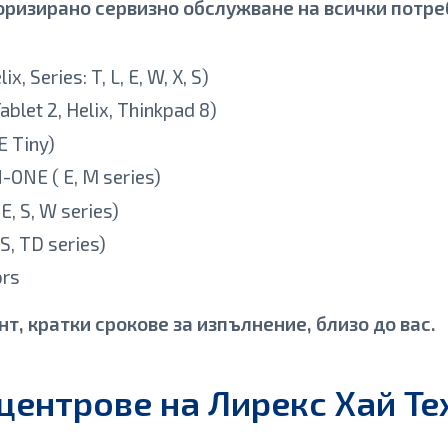
оризирано сервизно обслужване на всички потре
, Series: T, L, E, W, X, S)
blet 2, Helix, Thinkpad 8)
E Tiny)
-ONE ( E, M series)
E, S, W series)
S, TD series)
ors
т, кратки срокове за изпълнение, близо до вас.
центрове на Лирекс Хай Те