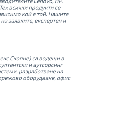
зводителите Lenovo, HP,
 Тех всички продукти се
ависимо кой е той. Нашите
на заявките, експертен и
рекс Скопие) са водещи в
ултантски и аутсорсинг
истеми, разработване на
мрежово оборудване, офис