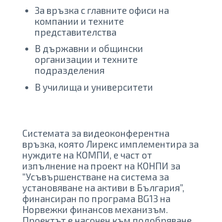
За връзка с главните офиси на
компании и техните
представителства
В държавни и общински
организации и техните
подразделения
В училища и университети
Системата за видеоконферентна
връзка, която Лирекс имплементира за
нуждите на КОМПИ, е част от
изпълнение на проект на КОНПИ за
“Усъвършенстване на система за
установяване на активи в България”,
финансиран по програма BG13 на
Норвежки финансов механизъм.
Проектът е насочен към подобряване