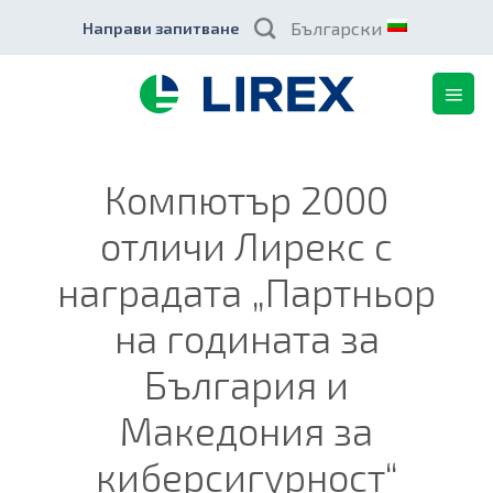
Skip
Български
Направи запитване
to
content
Компютър 2000
отличи Лирекс с
наградата „Партньор
на годината за
България и
Македония за
киберсигурност“