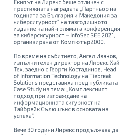
Екипът на Лирекс беше отличен с
престижната наградата „Партньор на
годината за България и Македония за
киберсигурност“ на тазгодишното
издание на най-голямата конференция
за киберсигурност – InfoSec SEE 2021,
организирана от Компютър2000.
По време на събитието, Ангел Иванов,
изпълнителен директор на Лирекс Хай
Тех, заедно с Георги Костадинов, Head
of Information Technology на Tiebreak
Solutions представиха пред публиката
Case Study на тема: „Комплексният
подход при изграждане на
информационната сигурност на
Тайбрейк Сълюшънс в основата на
успеха“.
Вече 30 години Лирекс продължава да