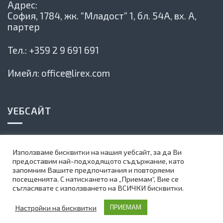
Адрес:
София, 1784,
жк. “Младост” 1, бл. 54А, вх. А,
партер
Тел.:
+359 2 9 691 691
Имейл:
office@lirex.com
УЕБСАЙТ
Политика на сайта
Използваме бисквитки на нашия уебсайт, за да Ви
Карта на сайта
предоставим най-подходящото съдържание, като
запомним Вашите предпочитания и повторяеми
Абонирай се за нашия бюлетин
посещенията. С натискането на „Приемам“, Вие се
съгласявате с използването на ВСИЧКИ бисквитки.
©
1999-2025 Lirex.com All Rights Reserved
Настройки на бисквитки
ПРИЕМАМ
Web Design by Teza