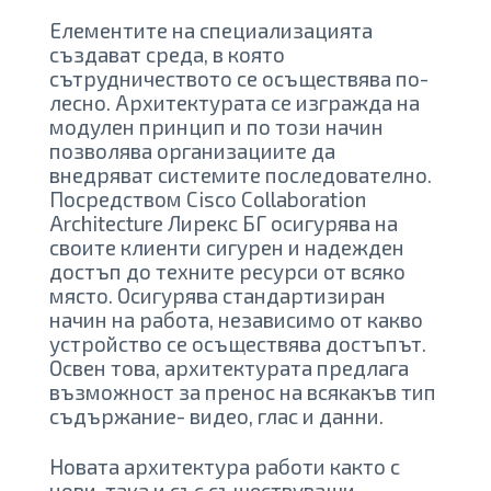
Елементите на специализацията
създават среда, в която
сътрудничеството се осъществява по-
лесно. Архитектурата се изгражда на
модулен принцип и по този начин
позволява организациите да
внедряват системите последователно.
Посредством Cisco Collaboration
Architecture Лирекс БГ осигурява на
своите клиенти сигурен и надежден
достъп до техните ресурси от всяко
място. Осигурява стандартизиран
начин на работа, независимо от какво
устройство се осъществява достъпът.
Освен това, архитектурата предлага
възможност за пренос на всякакъв тип
съдържание- видео, глас и данни.
Новата архитектура работи както с
нови, така и със съществуващи