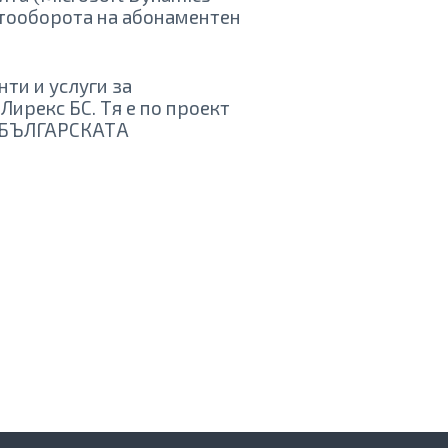
нтооборота на абонаментен
ти и услуги за
Лирекс БС. Тя е по проект
 БЪЛГАРСКАТА