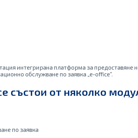
атация интегрирана платформа за предоставяне н
ационно обслужване по заявка „e-office”.
е състои от няколко модул
ане по заявка