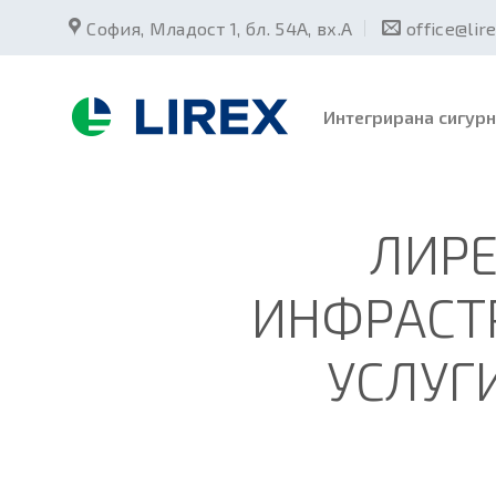
Skip
София, Младост 1, бл. 54А, вх.А
office@lir
to
content
Интегрирана сигурн
ЛИРЕ
ИНФРАСТР
УСЛУГ