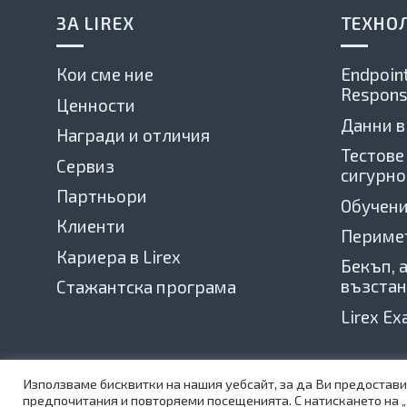
ЗА LIREX
ТЕХНО
Кои сме ние
Endpoint
Respons
Ценности
Данни в
Награди и отличия
Тестове
Сервиз
сигурно
Партньори
Обучени
Клиенти
Периме
Кариера в Lirex
Бекъп, 
възстан
Стажантска програма
Lirex E
©
1999-2025 Lirex.com All Rights Reserved
Използваме бисквитки на нашия уебсайт, за да Ви предоста
Web Design by Teza
предпочитания и повторяеми посещенията. С натискането на „