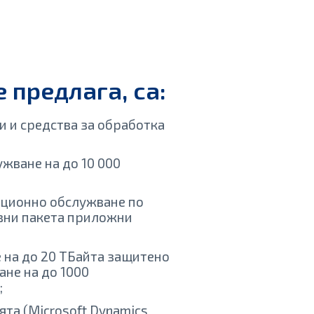
 предлага, са:
 и средства за обработка
жване на до 10 000
ационно обслужване по
ивни пакета приложни
 на до 20 ТБайта защитено
не на до 1000
;
та (Microsoft Dynamics