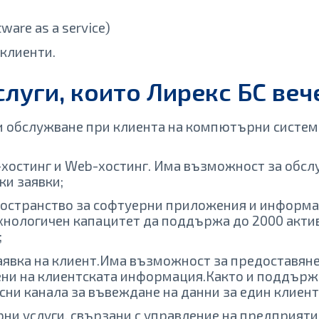
ware as a service)
 клиенти.
луги, които Лирекс БС вече
и обслужване при клиента на компютърни системи
остинг и Web-хостинг. Има възможност за обслу
и заявки;
остранство за софтуерни приложения и информ
ехнологичен капацитет да поддържа до 2000 акт
;
аявка на клиент.Има възможност за предоставяне
ени на клиентската информация.Както и поддържа
и канала за въвеждане на данни за един клиент
ни услуги, свързани с управление на предприятия