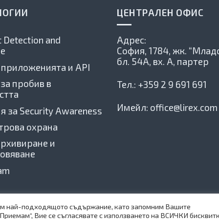
ЛОГИИ
ЦЕНТРАЛЕН ОФИС
 Detection and
Адрес:
e
София, 1784,
жк. “Младо
бл. 54А, вх. А, партер
 приложенията и API
 за пробив в
Тел.:
+359 2 9 691 691
стта
Имейл:
office@lirex.com
я за Security Awareness
трова охрана
архивиране и
овяване
xam
вим най-подходящото съдържание, като запомним Вашите
Приемам“, Вие се съгласявате с използването на ВСИЧКИ бисквитк