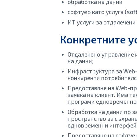
обработка на данни
софтуер като услуга (soft
ИТ услуги за отдалечени
Конкретните ус
Отдалечено управление 
на данни;
Инфраструктура за Web-х
конкуренти потребителск
Предоставяне на Web-пр
заявка на клиент. Има т
програми едновременно
Обработка на данни по з
пространство за съхран
едновременни интерфейсн
Предоставяне на софтуер