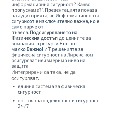
информационна сигурност? Какво
пропускаме?”. Презентацията показа
на аудиторията, че Информационната
сигурнсот е изключително важна, но е
само парче от
пъзела.
Подсигуряването на
Физическия достъп
до ценните за
компанията ресурси
Е
не по-
малко
Важно!
ИТ решенията за
физическа сигурност на Лирекс.ком
осигуряват неизмеримо ниво на
защита.
Интегрирани са така, че да
осигуряват:
единна система за физическа
сигурност
постоянна надеждност и сигурност
24/7