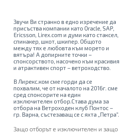
Звучи Ви странно в едно изречение да
присъства компании като Oracle, SAP,
Ericsson, Lirex.com и думи като стаксел,
спинакер, шкот, шкипер. Общото
между тях е любовта към морето и
вятъра! А допирните точки –
спонсорството, насочено към красивия
и атрактивен спорт – ветроходство.
В Лирекс.ком сме горди да се
похвалим, че от началото на 2016г. сме
сред спонсорите на един
изключителен отбор.Става дума за
отбора на Ветроходен клуб Понтос –
гр. Варна, състезаващ се с яхта „Петра“.
Защо отборът е изключителен и защо