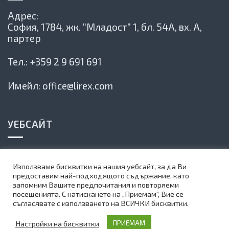
Адрес:
София, 1784,
жк. “Младост” 1, бл. 54А, вх. А,
партер
Тел.:
+359 2 9 691 691
Имейл:
office@lirex.com
УЕБСАЙТ
Политика на сайта
Използваме бисквитки на нашия уебсайт, за да Ви
Карта на сайта
предоставим най-подходящото съдържание, като
запомним Вашите предпочитания и повторяеми
Абонирай се за нашия бюлетин
посещенията. С натискането на „Приемам“, Вие се
съгласявате с използването на ВСИЧКИ бисквитки.
©
1999-2025 Lirex.com All Rights Reserved
Настройки на бисквитки
ПРИЕМАМ