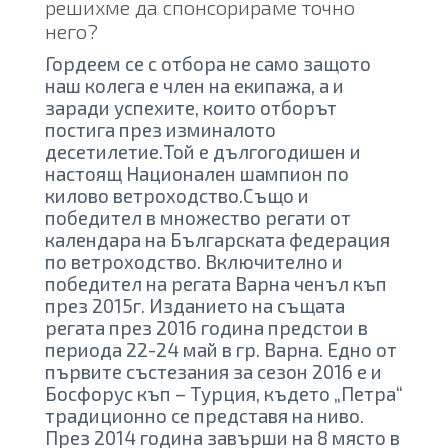
решихме да спонсорираме точно
него?
Гордеем се с отбора не само защото
наш колега е член на екипажа, а и
заради успехите, които отборът
постига през изминалото
десетилетие.Той е дългогодишен и
настоящ Национален шампион по
килово ветроходство.Също и
победител в множество регати от
календара на Българската федерация
по ветроходство. Включително и
победител на регата Варна ченъл къп
през 2015г. Изданието на същата
регата през 2016 година предстои в
периода 22-24 май в гр. Варна. Едно от
първите състезания за сезон 2016 е и
Босфорус къп – Турция, където „Петра“
традиционно се представя на ниво.
През 2014 година завърши на 8 място в