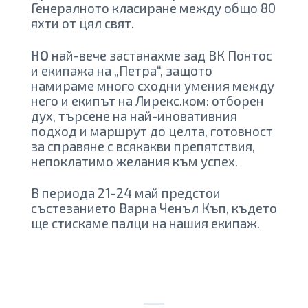
Генералното класиране между общо 80
яхти от цял свят.
НО
най-вече застанахме зад ВК Понтос
и екипажа на „Петра“, защото
намираме много сходни умения между
него и екипът на Лирекс.ком: отборен
дух, търсене на най-иновативния
подход и маршрут до целта, готовност
за справяне с всякакви препятствия,
непоклатимо желания към успех.
В периода 21-24 май предстои
състезанието Варна Ченъл Къп, където
ще стискаме палци на нашия екипаж.