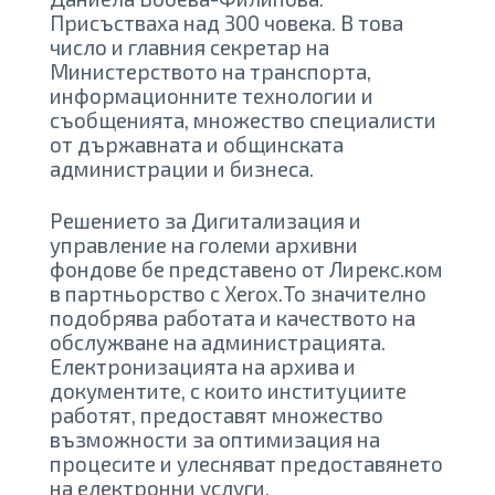
Присъстваха над 300 човека. В това
число и главния секретар на
Министерството на транспорта,
информационните технологии и
съобщенията, множество специалисти
от държавната и общинската
администрации и бизнеса.
Решението за Дигитализация и
управление на големи архивни
фондове бе представенo от Лирекс.ком
в партньорство с Xerox.То значително
подобрява работата и качеството на
обслужване на администрацията.
Електронизацията на архива и
документите, с които институциите
работят, предоставят множество
възможности за оптимизация на
процесите и улесняват предоставянето
на електронни услуги.