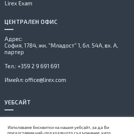
Lirex Exam
ЦЕНТРАЛЕН ОФИС
Адрес:
София, 1784,
жк. “Младост” 1, бл. 54А, вх. А,
партер
Тел.:
+359 2 9 691 691
Имейл:
office@lirex.com
УЕБСАЙТ
Политика на сайта
Използваме бисквитки на нашия уебсайт, за да Ви
Карта на сайта
предоставим най-подходящото съдържание, като