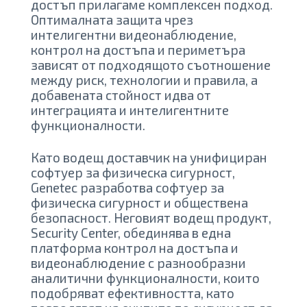
достъп прилагаме комплексен подход.
Оптималната защита чрез
интелигентни видеонаблюдение,
контрол на достъпа и периметъра
зависят от подходящото съотношение
между риск, технологии и правила, а
добавената стойност идва от
интеграцията и интелигентните
функционалности.
Като водещ доставчик на унифициран
софтуер за физическа сигурност,
Genetec разработва софтуер за
физическа сигурност и обществена
безопасност. Неговият водещ продукт,
Security Center, обединява в една
платформа контрол на достъпа и
видеонаблюдение с разнообразни
аналитични функционалности, които
подобряват ефективността, като