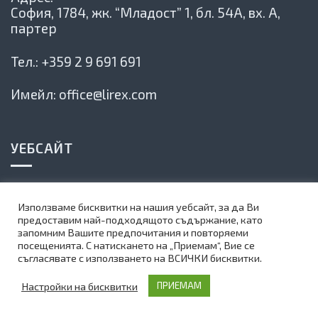
София, 1784,
жк. “Младост” 1, бл. 54А, вх. А,
партер
Тел.:
+359 2 9 691 691
Имейл:
office@lirex.com
УЕБСАЙТ
Политика на сайта
Използваме бисквитки на нашия уебсайт, за да Ви
Карта на сайта
предоставим най-подходящото съдържание, като
запомним Вашите предпочитания и повторяеми
Абонирай се за нашия бюлетин
посещенията. С натискането на „Приемам“, Вие се
съгласявате с използването на ВСИЧКИ бисквитки.
©
1999-2025 Lirex.com All Rights Reserved
Настройки на бисквитки
ПРИЕМАМ
Web Design by Teza