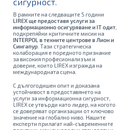
сигурност.
В рамките на следващите 5 години
LIREX ще предоставя услуги за
информационно осигуряване и IT одит
,
подкрепяйки критичните мисии на
INTERPOL в техните центрове в Лион и
Сингапур
. Тази стратегическа
колаборация е поредното признание
за високия професионализъм и
доверие, които LIREX изгражда на
международната сцена.
С дългогодишен опит и доказана
устойчивост в предоставянето на
услуги за информационна сигурност,
LIREX се утвърди като лидер, на когото
се доверяват организации от ключово
значение на глобално ниво. Нашите
експерти прилагат най-съвременните