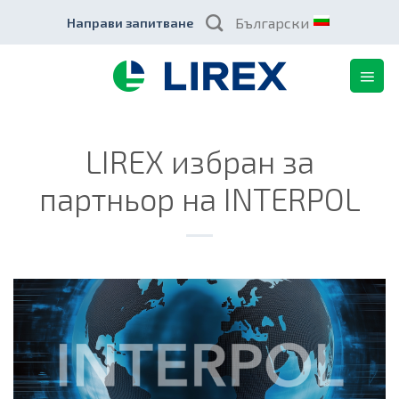
Skip
Български
Направи запитване
to
content
LIREX избран за
партньор на INTERPOL