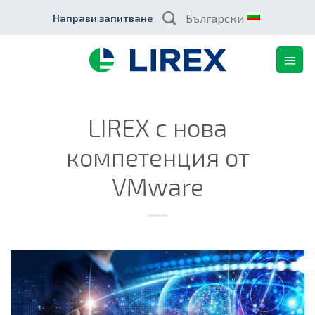
Skip
Български
Направи запитване
to
content
LIREX с нова
компетенция от
VMware