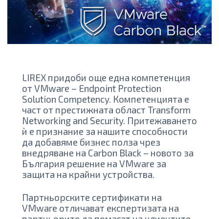
LIREX придоби още една компетенция
от VMware – Endpoint Protection
Solution Competency. Компетенцията е
част от престижната област Transform
Networking and Security. Притежаването
ѝ е признание за нашите способности
да добавяме бизнес полза чрез
внедряване на Carbon Black – новото за
България решение на VMware за
защита на крайни устройства.
​Партньорските сертификати на
VMware отличават експертизата на
партньорите да помагат на клиентите