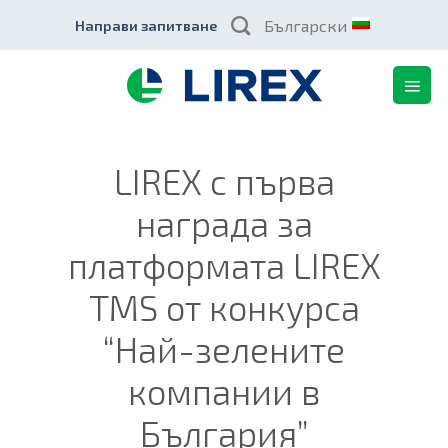
Skip
Български
Направи запитване
to
content
LIREX с първа
награда за
платформата LIREX
TMS от конкурса
“Най-зелените
компании в
България”