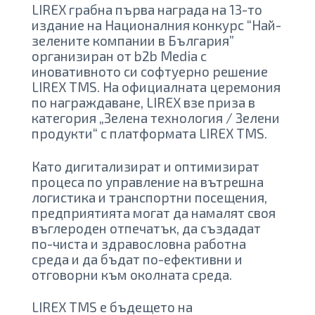
LIREX грабна първа награда на 13-то
издание на Националния конкурс “Най-
зелените компании в България”
организиран от b2b Media с
иновативното си софтуерно решение
LIREX TMS. На официалната церемония
по награждаване, LIREX взе приза в
категория „Зелена технология / Зелени
продукти“ с платформата LIREX TMS.
Като дигитализират и оптимизират
процеса по управление на вътрешна
логистика и транспортни посещения,
предприятията могат да намалят своя
въглероден отпечатък, да създадат
по-чиста и здравословна работна
среда и да бъдат по-ефективни и
отговорни към околната среда.
LIREX TMS е бъдещето на