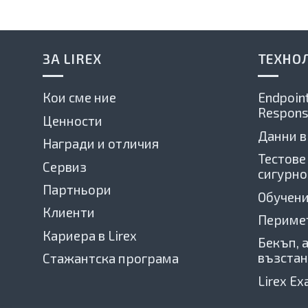
ЗА LIREX
ТЕХНО
Кои сме ние
Endpoint
Respons
Ценности
Данни в
Награди и отличия
Тестове
Сервиз
сигурно
Партньори
Обучени
Клиенти
Периме
Кариера в Lirex
Бекъп, 
възстан
Стажантска програма
Lirex E