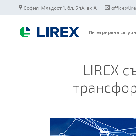
Skip
София, Младост 1, бл. 54А, вх.А
office@lir
to
content
Интегрирана сигурн
LIREX с
трансфо