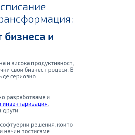
 списание
трансформация:
 бизнеса и
на и висока продуктивност,
чни свои бизнес процеси. В
бъде сериозно
шно разработваме и
 и инвентаризация
,
 други.
 софтуерни решения, които
и начин постигаме