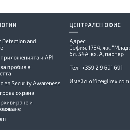
ЛОГИИ
ЦЕНТРАЛЕН ОФИС
 Detection and
Адрес:
e
София, 1784,
жк. “Младо
бл. 54А, вх. А, партер
 приложенията и API
 за пробив в
Тел.:
+359 2 9 691 691
стта
Имейл:
office@lirex.com
я за Security Awareness
трова охрана
архивиране и
овяване
xam