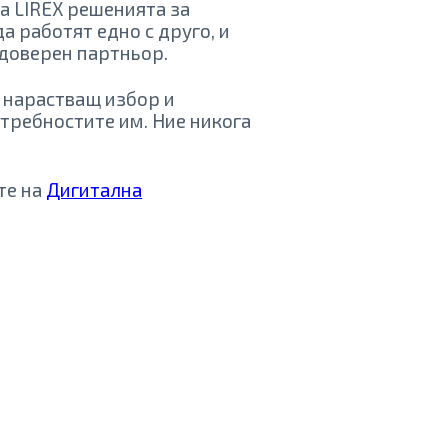
а LIREX решенията за
а работят едно с друго, и
 доверен партньор.
 нарастващ избор и
требностите им. Ние никога
те на
Дигитална