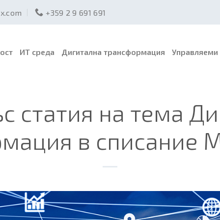
ex.com
+359 2 9 691 691
ост
ИТ среда
Дигитална трансформация
Управляеми 
ъс статия на тема Д
рмация в списание 