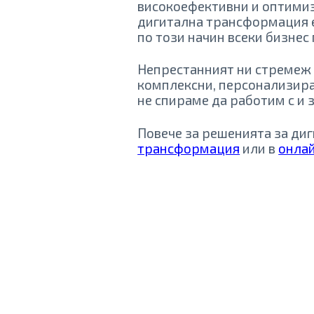
високоефективни и оптимиз
дигитална трансформация е 
по този начин всеки бизнес
Непрестанният ни стремеж 
комплексни, персонализира
не спираме да работим с и з
Повече за решенията за ди
трансформация
или в
онлай