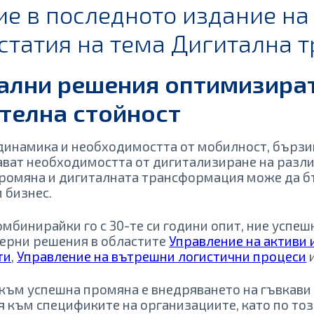
тие в последното издание на
статия на тема Дигитална 
ални решения оптимизират
телна стойност
 динамика и необходимостта от мобилност, бързи
ават необходимостта от дигитализиране на разли
а промяна и дигиталната трансформация може да 
 бизнес.
мбинирайки го с 30-те си години опит, ние успе
ерни решения в областите
Управление на активи
ти
,
Управление на вътрешни логистични процеси
и
т към успешна промяна е внедряването на гъвкави
я към спецификите на организациите, като по тоз