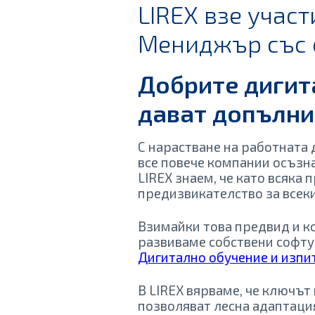
LIREX взе учас
Мениджър със 
Добрите дигит
дават допълни
С нарастване на работната
все повече компании осъзн
LIREX знаем, че като всяк
предизвикателство за всеки
Взимайки това предвид и ко
развиваме собствени софту
Дигитално обучение и изпи
В LIREX вярваме, че ключъ
позволяват лесна адаптаци