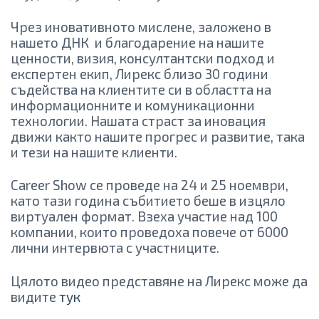
Чрез иновативното мислене, заложено в
нашето ДНК и благодарение на нашите
ценности, визия, консултантски подход и
експертен екип, Лирекс близо 30 години
съдейства на клиентите си в областта на
информационните и комуникационни
технологии. Нашата страст за иновация
движи както нашите прогрес и развитие, така
и тези на нашите клиенти.
Career Show се проведе на 24 и 25 ноември,
като тази година събитието беше в изцяло
виртуален формат. Взеха участие над 100
компании, които проведоха повече от 6000
лични интервюта с участниците.
Цялото видео представяне на Лирекс може да
видите
тук