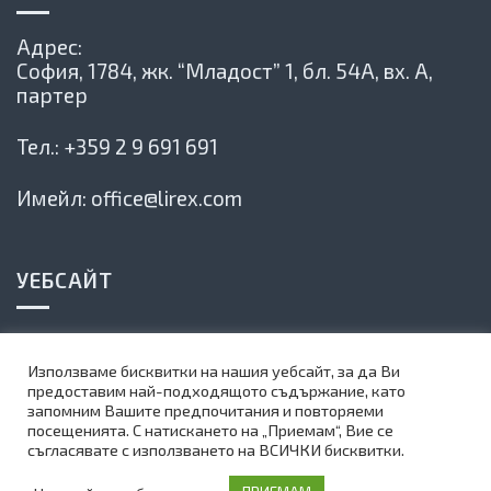
Адрес:
София, 1784,
жк. “Младост” 1, бл. 54А, вх. А,
партер
Тел.:
+359 2 9 691 691
Имейл:
office@lirex.com
УЕБСАЙТ
Политика на сайта
Използваме бисквитки на нашия уебсайт, за да Ви
Карта на сайта
предоставим най-подходящото съдържание, като
запомним Вашите предпочитания и повторяеми
Абонирай се за нашия бюлетин
посещенията. С натискането на „Приемам“, Вие се
съгласявате с използването на ВСИЧКИ бисквитки.