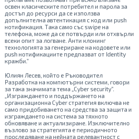
освен класическите потребител и парола за
достъп до ресурси да се използва
допълнителна автентикация с код или push
нотификация. Така само със swipe на
телефона, може да се потвърди или отхвърли
всеки опит за логване. Анти клонинг
технологията за генериране на кодовете или
push нотификациите предпазват от Identity
кражби.“
Юлиян Лесев, който е Ръководител
Разработка на компютърни системи, говори
за така значимата тема „Cyber security“.
„Изграждането и поддържането на
организационна Cyber стратегия включва не
само придобиването на средства за защита и
изграждането на система за тяхното
обновяване и актуализиране. Изключително
възлово за стратегията е периодичното
проследяване на нейната релевантност с