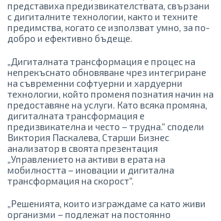
представиха предизвикателствата, свързани
с дигиталните технологии, както и техните
предимства, когато се използват умно, за по-
добро и ефективно бъдеще.
„Дигиталната трансформация е процес на
непрекъснато обновяване чрез интегриране
на съвременни софтуерни и хардуерни
технологии, който променя познатия начин на
предоставяне на услуги. Като всяка промяна,
дигиталната трансформация е
предизвикателна и често – трудна.“ сподели
Виктория Паскалева, Старши Бизнес
анализатор в своята презентация
„Управлението на активи в ерата на
мобилността – иновации и дигитална
трансформация на скорост“.
„Решенията, които изграждаме са като живи
организми – подлежат на постоянно