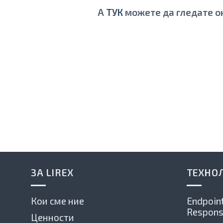
А
ТУК
можете да гледате о
ЗА LIREX
ТЕХНО
Кои сме ние
Endpoint
Respons
Ценности