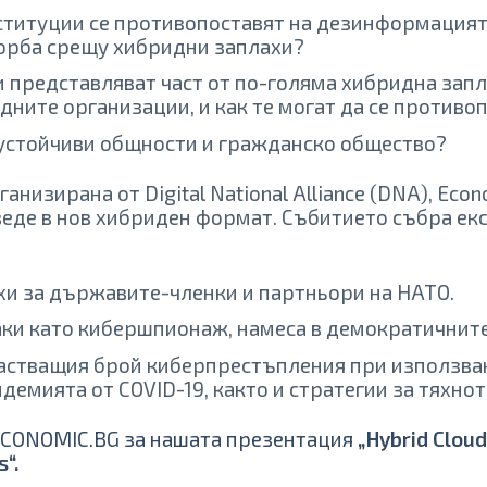
титуции се противопоставят на дезинформацията 
борба срещу хибридни заплахи?
 представляват част от по-голяма хибридна запла
ите организации, и как те могат да се противо
устойчиви общности и гражданско общество?
ганизирана от Digital National Alliance (DNA), Eco
роведе в нов хибриден формат. Събитието събра ек
и за държавите-членки и партньори на НАТО.
ки като кибершпионаж, намеса в демократичните
астващия брой киберпрестъпления при използван
ндемията от COVID-19, както и стратегии за тяхно
ECONOMIC.BG за нашата презентация
„Hybrid Cloud
s“.