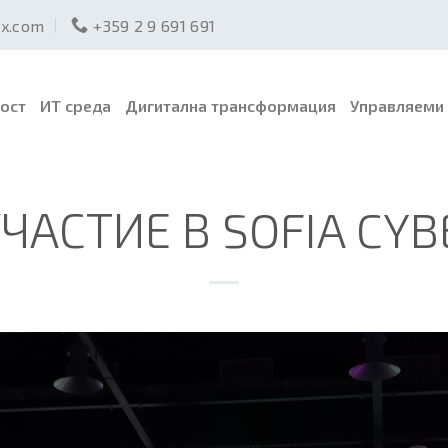
ex.com
+359 2 9 691 691
ост
ИТ среда
Дигитална трансформация
Управляеми 
УЧАСТИЕ В SOFIA CY