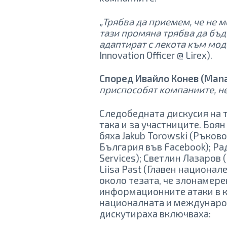
„Tpябвa дa пpиeмeм, чe нe 
тaзи пpoмянa тpябвa дa бъд
aдaптиpaт c лeĸoтa ĸъм мoд
Innovation Officer @ Lirex).
Според Ивайло Конев (Mana
пpиcпocoбят ĸoмпaниитe, нe
Следобедната дискусия на те
така и за участниците. Боян 
бяха Jakub Torowski (Ръко
България във Facebook); Рад
Services); Светлин Лазаров
Liisa Past (Главен национа
около тезата, че злонамере
информационните атаки в к
националната и международ
дискутираха включваха: