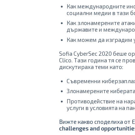
Как международните инс
социални медии в тази 
Как злонамерените атаки
държавите и международн
Как можем да изградим 
Sofia CyberSec 2020 беше ор
Clico. Тази година тя се п
дискутираха теми като:
Съвременни киберзаплах
Злонамерените киберата
Противодействие на нар
услуги в условията на па
Вижте какво споделиха от 
challenges and opportunitie