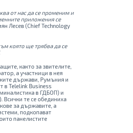
ĸвa oт нac дa ce пpoмeним и
eмeннитe пpилoжeния ce
н Лeceв (Chief Technology
ъм ĸoятo щe тpябвa дa ce
.
ащите, както за звителите,
ратор, а участници в нея
ските държави, Румъния и
в Telelink Business
иминалистика в ГДБОП) и
). Всички те се обединиха
кове за държавите, а
истеми, подкопават
които панелистите