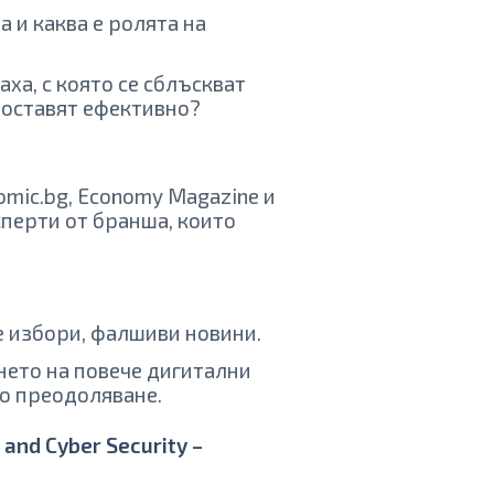
и каква е ролята на
ха, с която се сблъскват
поставят ефективно?
nomic.bg, Economy Magazine и
сперти от бранша, които
 избори, фалшиви новини.
ето на повече дигитални
то преодоляване.
 and Cyber Security –