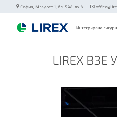
Skip
София, Младост 1, бл. 54А, вх.А
office@lir
to
content
Интегрирана сигурн
LIREX ВЗЕ 