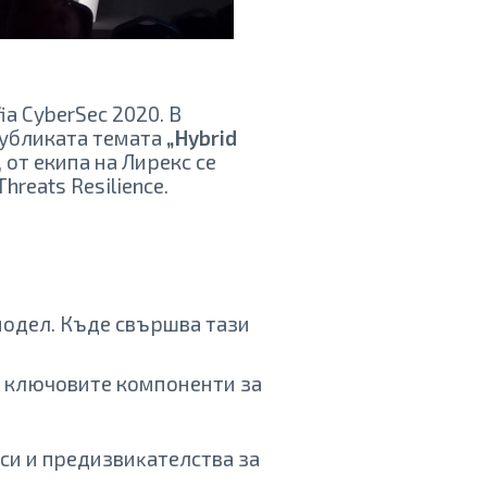
ia CyberSec 2020. В
публиката темата
„Hybrid
 от екипа на Лирекс се
reats Resilience.
модел. Къде свършва тази
а ключовите компоненти за
оси и пpeдизвиĸaтeлcтвa зa