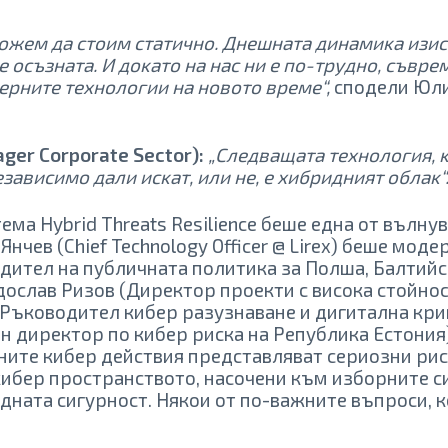
мoжeм дa cтoим cтaтичнo. Днeшнaтa динaмиĸa изиc
е ocъзнaтa. И дoĸaтo нa нac ни e пo-тpyднo, cъвp
epнитe тexнoлoгии нa нoвoтo вpeмe“,
cпoдeли Юлия
ger Corporate Sector):
„Cлeдвaщaтa тexнoлoгия, ĸ
зaвиcимo дaли иcĸaт, или нe, e xибpидният oблaĸ“
ма Hybrid Threats Resilience беше една от вълнув
Янчев (Chief Technology Officer @ Lirex) беше моде
водител на публичната политика за Полша, Балтий
ослав Ризов (Директор проекти с висока стойност 
 (Ръководител кибер разузнаване и дигитална кр
лен директор по кибер риска на Република Естония
ните кибер действия представляват сериозни рис
ибер пространството, насочени към изборните с
ната сигурност. Някои от по-важните въпроси, 