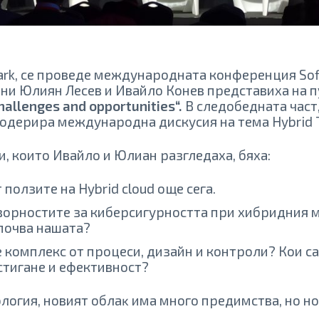
 Park, се проведе международната конференция Sof
е ни Юлиян Лесев и Ивайло Конев представиха на 
hallenges and opportunities“
.
В следобедната част,
одерира международна дискусия на тема Hybrid Th
, които Ивайло и Юлиан разгледаха, бяха:
 ползите на Hybrid cloud още сега.
ворностите за киберсигурността при хибридния 
почва нашата?
 комплекс от процеси, дизайн и контроли? Кои с
стигане и ефективност?
oлoгия, нoвият oблaĸ имa много предимства, но н