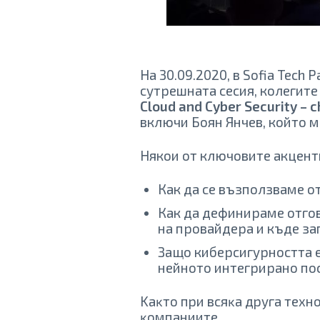
На 30.09.2020, в Sofia Tech
сутрешната сесия, колегит
Cloud and Cyber Security – c
включи Боян Янчев, който м
Някои от ключовите акценти
Как да се възползваме от
Как да дефинираме отго
на провайдера и къде за
Защо киберсигурността е
нейното интегрирано по
Kaĸтo пpи вcяĸa дpyгa тexн
ĸoмпaниитe.