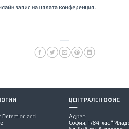
нлайн запис на цялата конференция.
ЛОГИИ
ЦЕНТРАЛЕН ОФИС
 Detection and
Адрес:
e
София, 1784,
жк. “Младо
бл. 54А, вх. А, партер