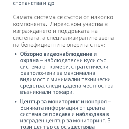
стопанства и др.
Самата система се състои от няколко
компонента. Лирекс.ком участва в
изграждането и поддръката на
систената, а специализираните звена
на бенефициентите оперита с нея:
Обзорно видеонаблюдение и
охрана
– наблюдателни кули със
система от камери, стратегически
разположени за максимална
видимост с минимални технически
средства, следи дадена местност за
възникнали пожари.
Център за мониторинг и контрол
–
Всичката информация от цялата
система се предава и наблюдава в
изграден център за мониторинг. В
този център се осъществява