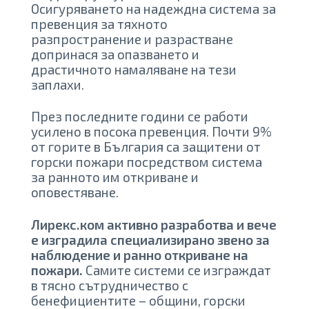
Осигуряването на надеждна система за
превенция за тяхното
разпространение и разрастване
допринася за опазването и
драстичното намаляване на тези
заплахи.
През последните години се работи
усилено в посока превенция. Почти 9%
от горите в България са защитени от
горски пожари посредством система
за ранното им откриване и
оповестяване.
Лирекс.ком активно разработва и вече
е изградила специализирано звено за
наблюдение и ранно откриване на
пожари.
Самите системи се изграждат
в тясно сътрудничество с
бенефициентите – общини, горски