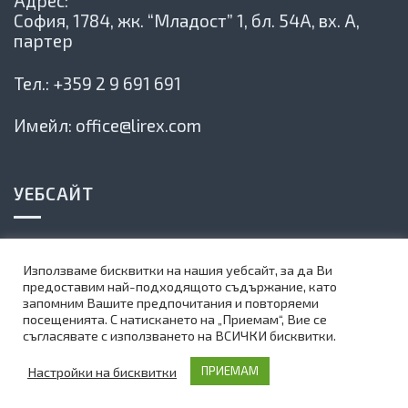
Адрес:
София, 1784,
жк. “Младост” 1, бл. 54А, вх. А,
партер
Тел.:
+359 2 9 691 691
Имейл:
office@lirex.com
УЕБСАЙТ
Политика на сайта
Използваме бисквитки на нашия уебсайт, за да Ви
Карта на сайта
предоставим най-подходящото съдържание, като
запомним Вашите предпочитания и повторяеми
Абонирай се за нашия бюлетин
посещенията. С натискането на „Приемам“, Вие се
съгласявате с използването на ВСИЧКИ бисквитки.
©
1999-2025 Lirex.com All Rights Reserved
Настройки на бисквитки
ПРИЕМАМ
Web Design by Teza