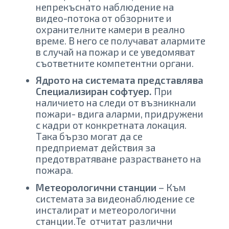
непрекъснато наблюдение на
видео-потока от обзорните и
охранителните камери в реално
време. В него се получават алармите
в случай на пожар и се уведомяват
съответните компетентни органи.
Ядрото на системата представлява
Специализиран софтуер.
При
наличието на следи от възникнали
пожари- вдига аларми, придружени
с кадри от конкретната локация.
Така бързо могат да се
предприемат действия за
предотвратяване разрастването на
пожара.
Метеорологични станции
– Към
системата за видеонаблюдение се
инсталират и метеорологични
станции.Те отчитат различни