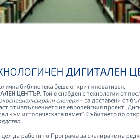
ЕХНОЛОГИЧЕН
ДИГИТАЛЕН ЦЕ
Столична библиотека беше открит иновативен,
АЛЕН ЦЕНТЪР
. Той е снабден с технологии от по
сокоспециализирани скенери
– са доставени от бъ
аст от изпълнението на европейския проект „Диг
ал към историческата памет”. Събитието по откр
ледство.
цел да работи по Програма за сканиране на редк