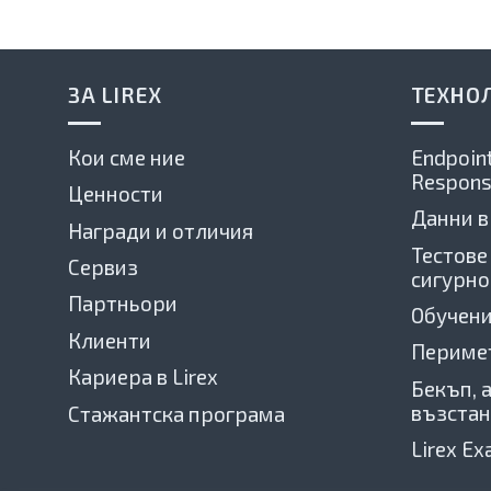
ЗА LIREX
ТЕХНО
Кои сме ние
Endpoint
Respons
Ценности
Данни в
Награди и отличия
Тестове
Сервиз
сигурно
Партньори
Обучени
Клиенти
Периме
Кариера в Lirex
Бекъп, 
възстан
Стажантска програма
Lirex E