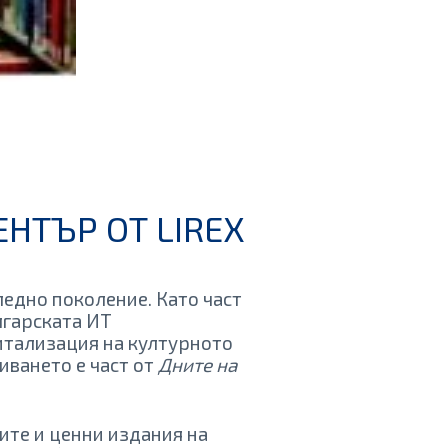
НТЪР ОТ LIREX
следно поколение. Като част
лгарската ИТ
итализация на културното
иването е част от
Дните на
ите и ценни издания на