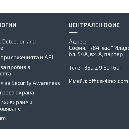
ЛОГИИ
ЦЕНТРАЛЕН ОФИС
 Detection and
Адрес:
e
София, 1784,
жк. “Младо
бл. 54А, вх. А, партер
 приложенията и API
 за пробив в
Тел.:
+359 2 9 691 691
стта
Имейл:
office@lirex.com
я за Security Awareness
трова охрана
архивиране и
овяване
xam