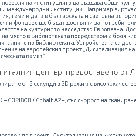
е позволи на институцията да създава общи кул
и и международни институции. Например виртуал
ия, теми и дати в българската и световна история
ечни фондове ще бъдат достъпни за потребители
бластта на културното наследство Европеана. До
 на място в Библиотеката посредством 2 броя кио
италните на Библиотеката. Устройствата са дост
нение на европейския проект „Дигитализация на
ическата памет”.
гиталния център, предоставено от Л
каниране от 3 секунди в 3D режим с висококачест
– COPIBOOK Cobalt А2+, със скорост на сканиране 
договор по проект „Дигитализация на културното