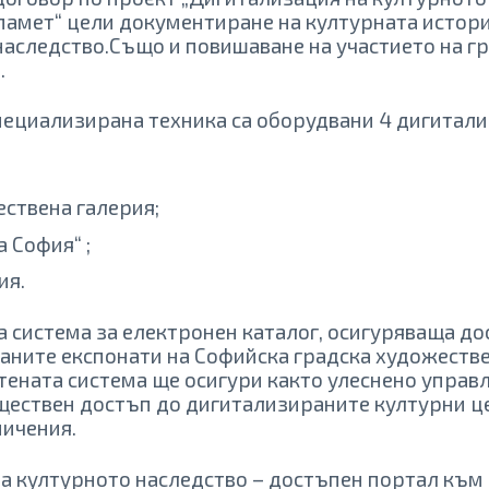
памет“ цели документиране на културната истори
наследство.Също и повишаване на участието на г
.
специализирана техника са оборудвани 4 дигитал
ствена галерия;
 София“ ;
ия.
 система за електронен каталог, осигуряваща до
аните експонати на Софийска градска художестве
отената система ще осигури както улеснено управ
бществен достъп до дигитализираните културни ц
ничения.
а културното наследство – достъпен портал към 