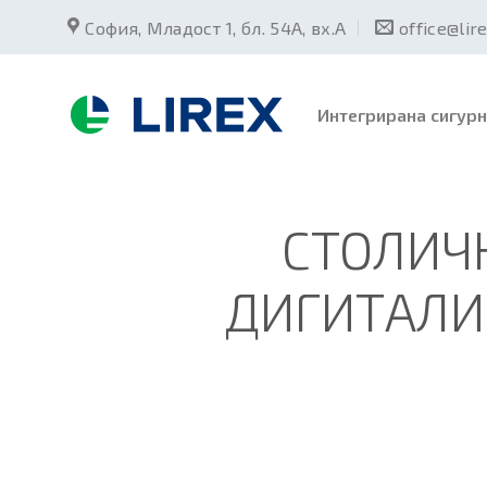
Skip
София, Младост 1, бл. 54А, вх.А
office@lir
to
content
Интегрирана сигурн
СТОЛИЧН
ДИГИТАЛИ