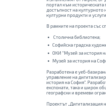
портал към историческата 
достъпност на културното 
културни продукти и услуги
В рамките на проекта със 
Столична библиотека;
Софийска градска художе
ОКИ “Музей за история на
Музей за история на Соф
Разработена е уеб-базирана
управление на дигитализир
история на София“. Разраб
експонати, така и широк о
географски и времеви огра
Проектът „Дигитализация н