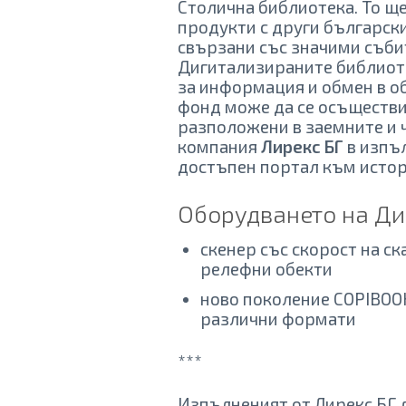
Столична библиотека. То щ
продукти с други българск
свързани със значими събит
Дигитализираните библиот
за информация и обмен в о
фонд може да се осъществи
разположени в заемните и ч
компания
Лирекс БГ
в изпъл
достъпен портал към истор
Оборудването на Ди
скенер със скорост на с
релефни обекти
ново поколение COPIBOOK 
различни формати
***
Изпълненият от Лирекс БГ 