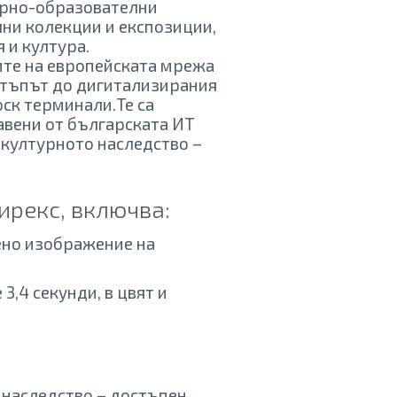
турно-образователни
ни колекции и експозиции,
 и култура.
те на европейската мрежа
стъпът до дигитализирания
ск терминали.Те са
авени от българската ИТ
 културното наследство –
ирекс, включва:
вено изображение на
3,4 секунди, в цвят и
 наследство – достъпен