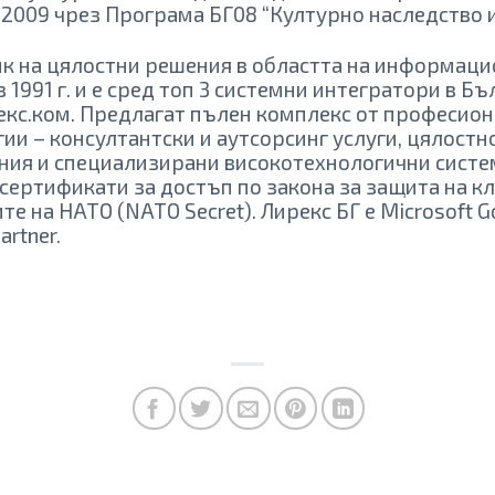
2009 чрез Програма БГ08 “Културно наследство и
к на цялостни решения в областта на информаци
1991 г. и е сред топ 3 системни интегратори в Бъл
екс.ком. Предлагат пълен комплекс от професиона
и – консултантски и аутсорсинг услуги, цялостн
ия и специализирани високотехнологични систем
 сертификати за достъп по закона за защита на 
 на НАТО (NATO Secret). Лирекс БГ е Microsoft Gol
artner.