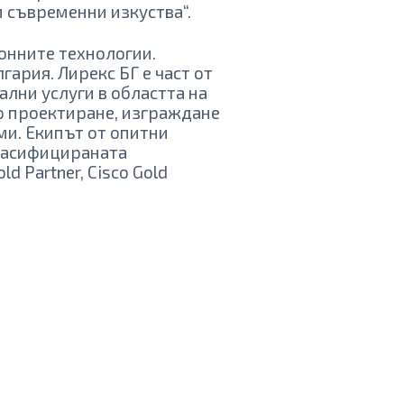
 съвременни изкуства“.
онните технологии.
гария. Лирекс БГ е част от
лни услуги в областта на
о проектиране, изграждане
и. Екипът от опитни
класифицираната
d Partner, Cisco Gold