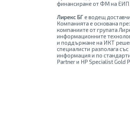
финансиране от ФМ на ЕИП 
Лирекс БГ
е водещ доставчи
Компанията е основана през 
компаниите от групата Лир
информационните технологи
и поддържане на ИКТ решен
специалисти разполага със
информация и по стандартите
Partner и НР Specialist Gold P