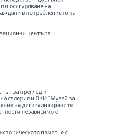
я и осигуряване на
раждани в потреблението на
изационни центъра:
стъп за преглед и
на галерия и ОКИ “Музей за
ление на дигитализираните
енности независимо от
историческата памет“ е с