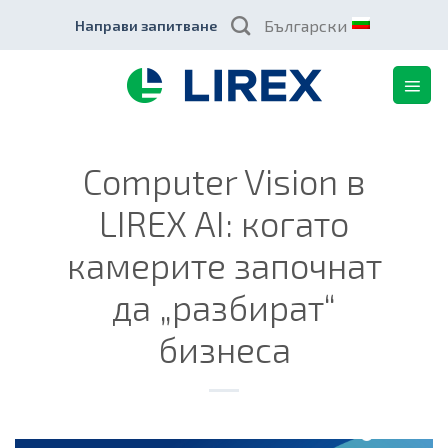
Skip
Български
Направи запитване
to
content
Computer Vision в
LIREX AI: когато
камерите започнат
да „разбират“
бизнеса