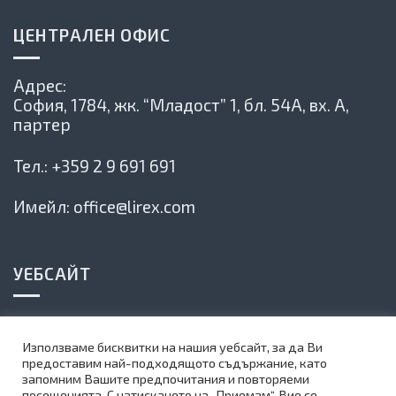
ЦЕНТРАЛЕН ОФИС
Адрес:
София, 1784,
жк. “Младост” 1, бл. 54А, вх. А,
партер
Тел.:
+359 2 9 691 691
Имейл:
office@lirex.com
УЕБСАЙТ
Политика на сайта
Използваме бисквитки на нашия уебсайт, за да Ви
Карта на сайта
предоставим най-подходящото съдържание, като
запомним Вашите предпочитания и повторяеми
Абонирай се за нашия бюлетин
посещенията. С натискането на „Приемам“, Вие се