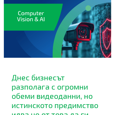
Днес бизнесът
разполага с огромни
обеми видеоданни, но
истинското предимство
идва не от това да ги