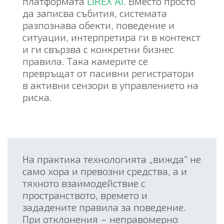
платформата
LIREX AI
. Вместо просто
да записва събития, системата
разпознава обекти, поведение и
ситуации, интерпретира ги в контекст
и ги свързва с конкретни бизнес
правила. Така камерите се
превръщат от пасивни регистратори
в активни сензори в управлението на
риска.
На практика технологията „вижда“ не
само хора и превозни средства, а и
тяхното взаимодействие с
пространството, времето и
зададените правила за поведение.
При отклонения – неправомерно