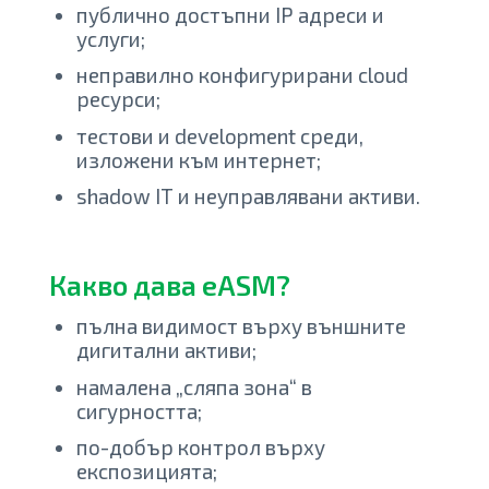
публично достъпни IP адреси и
услуги;
неправилно конфигурирани cloud
ресурси;
тестови и development среди,
изложени към интернет;
shadow IT и неуправлявани активи.
Какво дава eASM?
пълна видимост върху външните
дигитални активи;
намалена „сляпа зона“ в
сигурността;
по-добър контрол върху
експозицията;