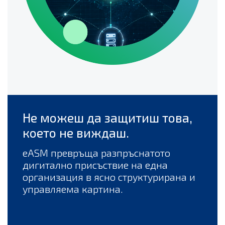
Не можеш да защитиш това,
което не виждаш.
eASM превръща разпръснатото
дигитално присъствие на една
организация в ясно структурирана и
управляема картина.