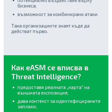
потенциално въздействие върху
бизнеса;
възможност за комбинирани атаки.
Така организациите знаят къде да
действат първо.
Как eASM се вписва в
Threat Intelligence?
предоставя реалната „карта“ на
външната експозиция;
дава контекст за идентифицираните
заплахи;