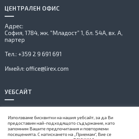
ЦЕНТРАЛЕН ОФИС
Адрес:
София, 1784,
жк. “Младост” 1, бл. 54А, вх. А,
партер
Тел.:
+359 2 9 691 691
Имейл:
office@lirex.com
УЕБСАЙТ
Политика на сайта
Използваме бисквитки на нашия уебсайт, за да Ви
Карта на сайта
предоставим най-подходящото съдържание, като
запомним Вашите предпочитания и повторяеми
Абонирай се за нашия бюлетин
посещенията. С натискането на „Приемам“, Вие се