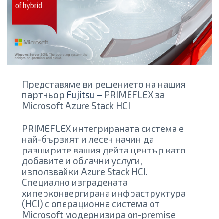
Представяме ви решението на нашия
партньор
Fujitsu –
PRIMEFLEX за
Microsoft Azure Stack HCI.
PRIMEFLEX интегрираната система е
най-бързият и лесен начин да
разширите вашия дейта център като
добавите и облачни услуги,
използвайки Azure Stack HCI.
Специално изградената
хиперконвергирана инфраструктура
(HCI) с операционна система от
Microsoft модернизира on-premise