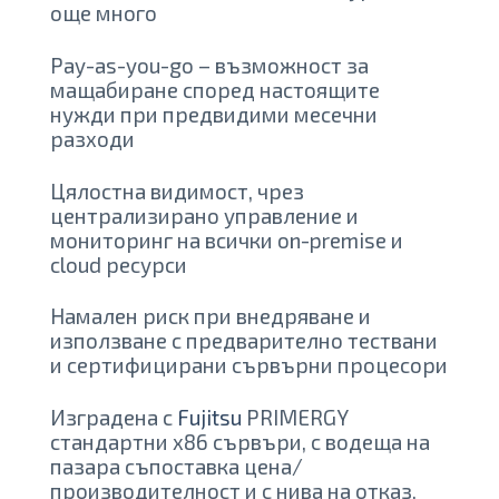
още много
Pay-as-you-go – възможност за
мащабиране според настоящите
нужди при предвидими месечни
разходи
Цялостна видимост, чрез
централизирано управление и
мониторинг на всички on-premise и
cloud ресурси
Намален риск при внедряване и
използване с предварително тествани
и сертифицирани сървърни процесори
Изградена с
Fujitsu
PRIMERGY
стандартни х86 сървъри, с водеща на
пазара съпоставка цена/
производителност и с нива на отказ,