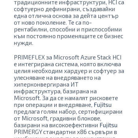
традиционните инфраструктури, HCI са
софтуерно дефинирани, създавайки
една отлична основа за дейта център
от ново поколение. Те са по-
рентабилни, способни и приспособими
към постоянно променящите се бизнес
нужди.
PRIMEFLEX за Microsoft Azure Stack HCI
е интегрирана система, която включва
целия необходим хардуер и софтуер за
улесняване на внедряването на
хиперконвергирана ИТ
инфраструктура, базирана на
Microsoft. За да се намалят рисковете
при операции и внедряване,
Fujitsu
предлага голям набор, сертифицирани
от Microsoft, градивни блокове,
базирани на високоефективни
Fujitsu
PRIMERGY стандартни x86 сървъри в