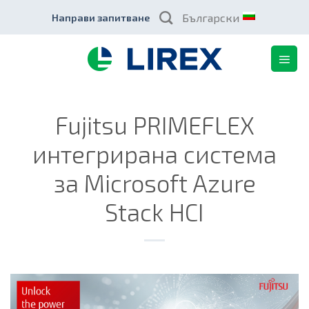
Skip
Български
Направи запитване
to
content
Fujitsu PRIMEFLEX
интегрирана система
за Microsoft Azure
Stack HCI