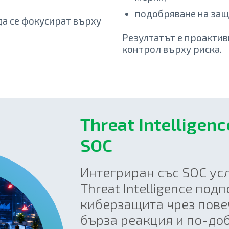
подобряване на защ
да се фокусират върху
Резултатът е проакти
контрол върху риска.
Threat Intelligen
SOC
Интегриран със SOC усл
Threat Intelligence по
киберзащита чрез повеч
бърза реакция и по-до