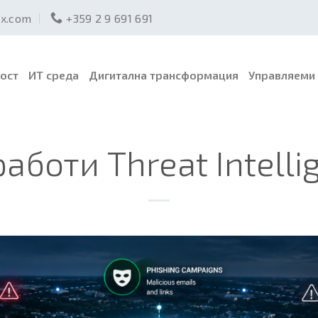
ex.com
+359 2 9 691 691
ост
ИТ среда
Дигитална трансформация
Управляеми 
работи Threat Intelli