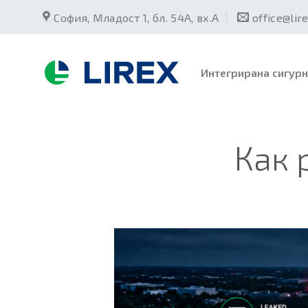
Skip
София, Младост 1, бл. 54А, вх.А
office@lir
to
content
Интегрирана сигурн
Как 