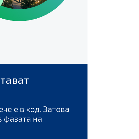
стават
че е в ход. Затова
в фазата на