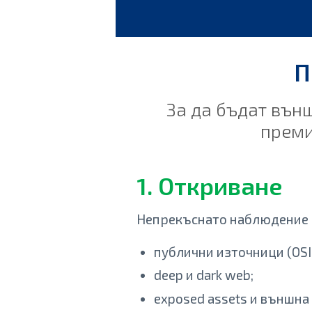
П
За да бъдат вън
преми
1. Откриване
Непрекъснато наблюдение 
публични източници (OSI
deep и dark web;
exposed assets и външна