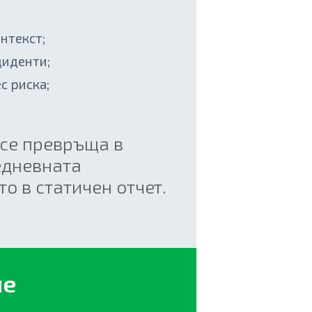
нтекст;
циденти;
с риска;
e се превръща в
едневната
о в статичен отчет.
ие