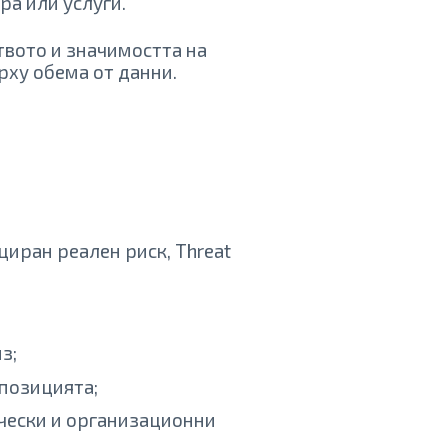
ра или услуги.
твото и значимостта на
рху обема от данни.
иран реален риск, Threat
з;
спозицията;
чески и организационни