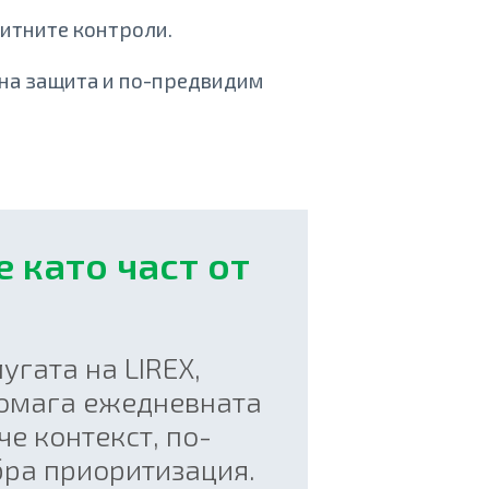
итните контроли.
вна защита и по-предвидим
ce като част от
угата на LIREX,
дпомага ежедневната
е контекст, по-
бра приоритизация.