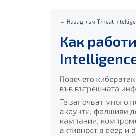
← Назад към Threat Intellig
Как работи
Intelligenc
Повечето кибератак
във вътрешната инф
Те започват много п
акаунти, фалшиви д
кампании, компроме
активност в deep и d