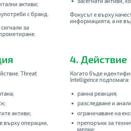
засегнати активи, хо
итални активи;
оупотреби с бранд.
Фокусът е върху качес
информацията, а не въ
 сигнали за
мпрометиране.
ция
4. Действие
йствие. Threat
Когато бъде идентифиц
Intelligence подпомага:
така;
ранна реакция;
к;
разследване и анали
тите активи;
ограничаване на ек
 върху операции,
препоръки за техни
мерки;