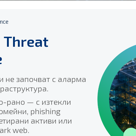
ence
 Threat
e
и не започват с аларма
раструктура.
о-рано — с изтекли
омейни, phishing
тирани активи или
ark web.