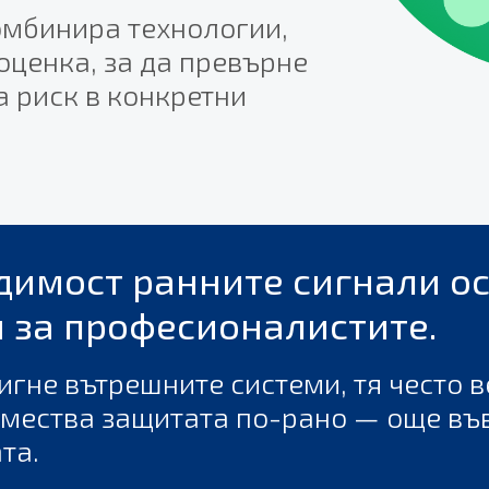
комбинира технологии,
оценка, за да превърне
а риск в конкретни
димост ранните сигнали о
 за професионалистите.
игне вътрешните системи, тя често ве
 измества защитата по-рано — още въ
та.