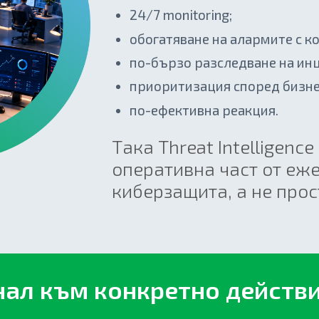
24/7 monitoring;
обогатяване на алармите с ко
по-бързо разследване на ин
приоритизация според бизне
по-ефективна реакция.
Така Threat Intelligenc
оперативна част от еж
киберзащита, а не прост
нал към конкретно действ