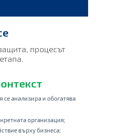
ce
защита, процесът
етапа.
контекст
 се анализира и обогатява
нкретната организация;
ствие върху бизнеса;