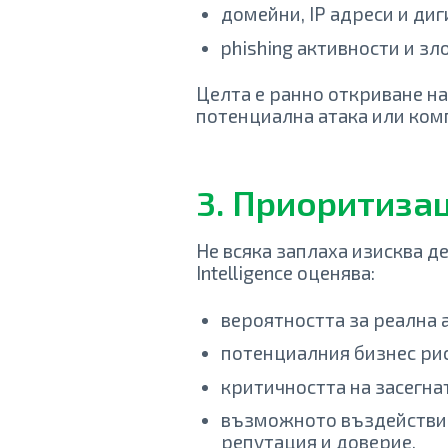
домейни, IP адреси и диг
phishing активности и зл
Целта е ранно откриване на
потенциална атака или ко
3. Приоритиза
Не всяка заплаха изисква де
Intelligence оценява:
вероятността за реална а
потенциалния бизнес рис
критичността на засегна
възможното въздействие
репутация и доверие.