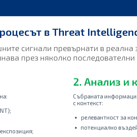
роцесът в Threat Intelligen
шните сигнали превърнати в реална 
нава през няколко последователни 
2. Анализ и 
на:
Събраната информация
с контекст:
NT);
релевантност за ко
потенциално въздей
 експозиция;