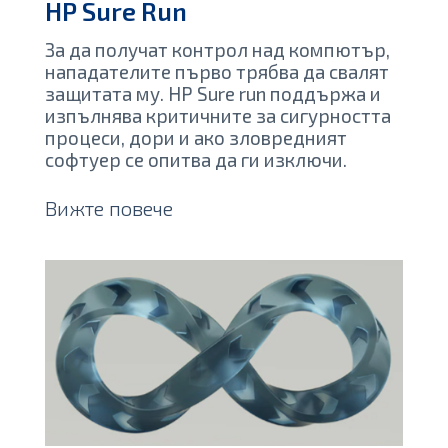
HP Sure Run
За да получат контрол над компютър,
нападателите първо трябва да свалят
защитата му. HP Sure run поддържа и
изпълнява критичните за сигурността
процеси, дори и ако зловредният
софтуер се опитва да ги изключи.
Вижте повече