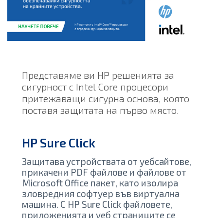
Представяме ви HP решенията за
сигурност с Intel Core процесори
притежаващи сигурна основа, която
поставя защитата на първо място.
HP Sure Click
Защитава устройствата от уебсайтове,
прикачени PDF файлове и файлове от
Microsoft Office пакет, като изолира
зловредния софтуер във виртуална
машина. С HP Sure Click файловете,
приложенията и уеб страниците се