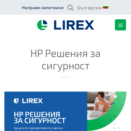
Skip
Български
Направи запитване
to
content
HP Решения за
сигурност