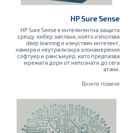
HP Sure Sense
HP Sure Sense е интелигентна защита
срещу кибер заплахи, която използва
deep learning и изкуствен интелект,
намира и неутрализира злонамерения
софтуер и рансъмуер, като предпазва
мрежата дори от непознати до сега
атаки.
Вижте повече