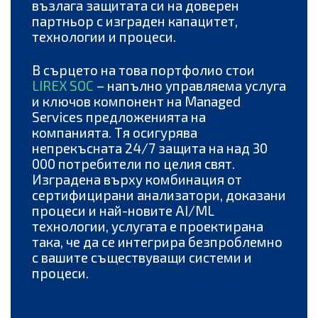
възлага защитата си на доверен
партньор с изграден капацитет,
технологии и процеси.
В сърцето на това портфолио стои
LIREX SOC
– напълно управляема услуга
и ключов компонент на Managed
Services предложенията на
компанията. Тя осигурява
непрекъсната 24/7 защита на над 30
000 потребители по целия свят.
Изградена върху комбинация от
сертифицирани анализатори, доказани
процеси и най-новите AI/ML
технологии, услугата е проектирана
така, че да се интегрира безпроблемно
с вашите съществуващи системи и
процеси.