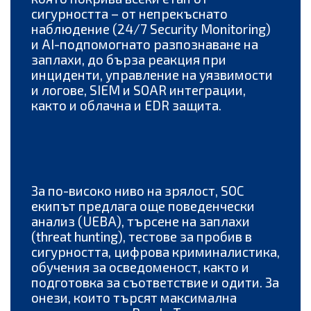
сигурността – от непрекъснато
наблюдение (24/7 Security Monitoring)
и AI-подпомогнато разпознаване на
заплахи, до бърза реакция при
инциденти, управление на уязвимости
и логове, SIEM и SOAR интеграции,
както и облачна и EDR защита.
За по-високо ниво на зрялост, SOC
екипът предлага още поведенчески
анализ (UEBA), търсене на заплахи
(threat hunting), тестове за пробив в
сигурността, цифрова криминалистика,
обучения за осведоменост, както и
подготовка за съответствие и одити. За
онези, които търсят максимална