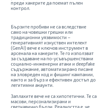
преди хакерите да поемат пълен
контрол.
Бързите пробиви не са вследствие
само на човешки грешки или
традиционни уязвимости –
генеративният изкуствен интелект
(GenAI) вече е ключов инструмент в
арсенала на хакерите. Те го използват
за създаване на по-усъвършенствани
социално-инженерни атаки и deepfake
съдържание, автоматизирано писане
на зловреден код и фишинг кампании,
както и за бърз и ефективен достъп до
легитимни акаунти.
Заплахите вече не са хипотетични. Те са
масови, персонализирани и
светкавично бързи. Реалността е, че