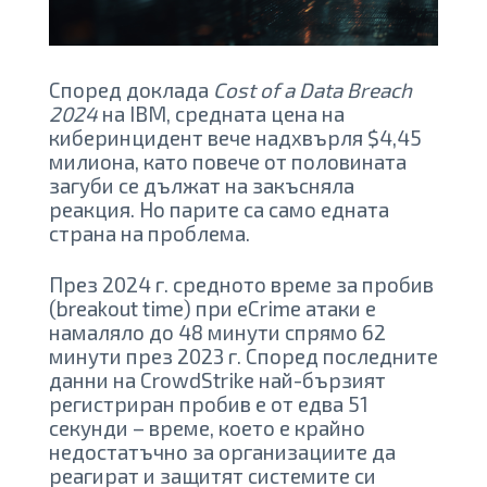
Според доклада
Cost of a Data Breach
2024
на IBM, средната цена на
киберинцидент вече надхвърля $4,45
милиона, като повече от половината
загуби се дължат на закъсняла
реакция. Но парите са само едната
страна на проблема.
През 2024 г. средното време за пробив
(breakout time) при eCrime атаки е
намаляло до 48 минути спрямо 62
минути през 2023 г. Според последните
данни на CrowdStrike най-бързият
регистриран пробив е от едва 51
секунди – време, което е крайно
недостатъчно за организациите да
реагират и защитят системите си