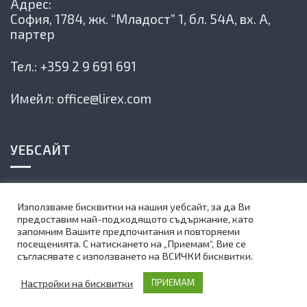
Адрес:
София, 1784,
жк. “Младост” 1, бл. 54А, вх. А,
партер
Тел.:
+359 2 9 691 691
Имейл:
office@lirex.com
УЕБСАЙТ
Политика на сайта
Използваме бисквитки на нашия уебсайт, за да Ви
Карта на сайта
предоставим най-подходящото съдържание, като
запомним Вашите предпочитания и повторяеми
Абонирай се за нашия бюлетин
посещенията. С натискането на „Приемам“, Вие се
съгласявате с използването на ВСИЧКИ бисквитки.
©
1999-2025 Lirex.com All Rights Reserved
Настройки на бисквитки
ПРИЕМАМ
Web Design by Teza