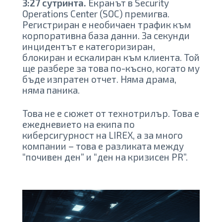
3:27 сутринта.
Екранът в Security
Operations Center (SOC) премигва.
Регистриран е необичаен трафик към
корпоративна база данни. За секунди
инцидентът е категоризиран,
блокиран и ескалиран към клиента. Той
ще разбере за това по-късно, когато му
бъде изпратен отчет. Няма драма,
няма паника.
Това не е сюжет от технотрилър. Това е
ежедневието на екипа по
киберсигурност на LIREX, а за много
компании – това е разликата между
“почивен ден” и “ден на кризисен PR”.