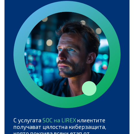
С услугата
SOC на LIREX
клиентите
получават цялостна киберзащита,
която покрива всеки етап от