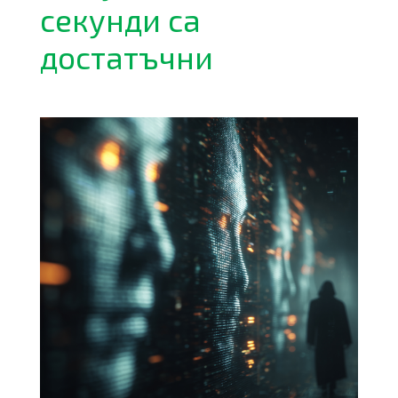
секунди са
достатъчни