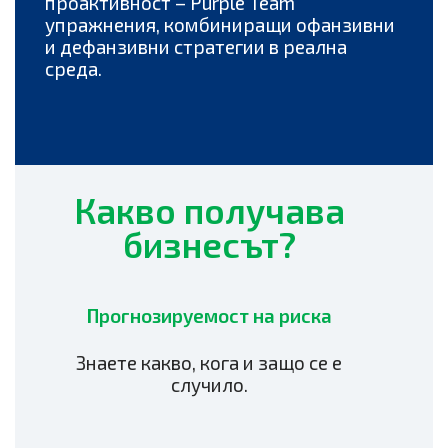
проактивност – Purple Team
упражнения, комбиниращи офанзивни
и дефанзивни стратегии в реална
среда.
Какво получава
бизнесът?
Прогнозируемост на риска
Знаете какво, кога и защо се е
случило.