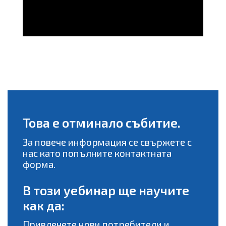
Това е отминало събитие.
За повече информация се свържете с
нас като попълните контактната
форма.
В този уебинар ще научите
как да:
Привлечете нови потребители и