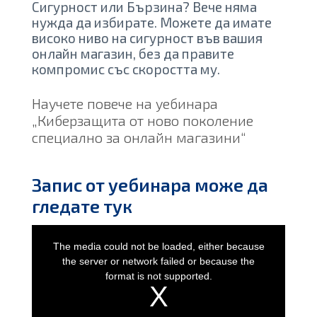
Сигурност или Бързина? Вече няма
нужда да избирате. Можете да имате
високо ниво на сигурност във вашия
онлайн магазин, без да правите
компромис със скоростта му.
Научете повече на уебинара
„Киберзащита от ново поколение
специално за онлайн магазини“
Запис от уебинара може да
гледате тук
This
is
a
The media could not be loaded, either because
modal
window.
the server or network failed or because the
format is not supported.