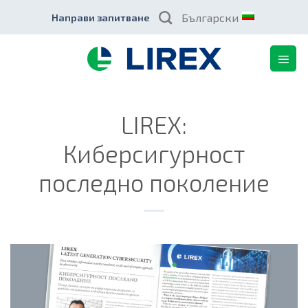
Skip
Български
Направи запитване
to
content
LIREX:
Киберсигурност
последно поколение