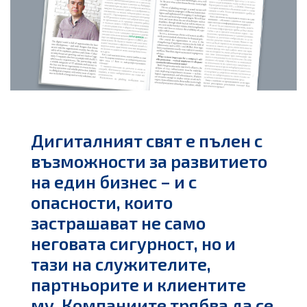
Дигиталният свят е пълен с
възможности за развитието
на един бизнес – и с
опасности, които
застрашават не само
неговата сигурност, но и
тази на служителите,
партньорите и клиентите
му. Компаниите трябва да се