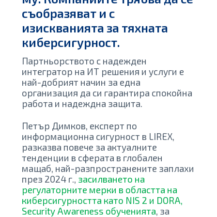
съобразяват и с
изискванията за тяхната
киберсигурност.
Партньорството с надежден
интегратор на ИТ решения и услуги е
най-добрият начин за една
организация да си гарантира спокойна
работа и надеждна защита.
Петър Димков, експерт по
информационна сигурност в LIREX,
разказва повече за актуалните
тенденции в сферата в глобален
мащаб, най-разпространените заплахи
през 2024 г.,
засилването на
регулаторните мерки в областта на
киберсигурността като NIS 2 и DORA
,
Security Awareness обученията
, за