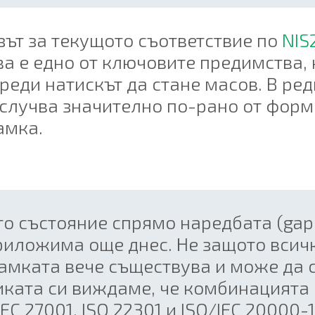
зът за текущото съответствие по
NIS
а е едно от ключовите предимства, 
реди натискът да стане масов. В ре
е случва значително по-рано от фо
амка.
то състояние спрямо наредбата (gap
риложима още днес. Не защото всичк
амката вече съществува и може да с
иката си виждаме, че комбинацията 
EC 27001, ISO 22301 и ISO/IEC 20000-1