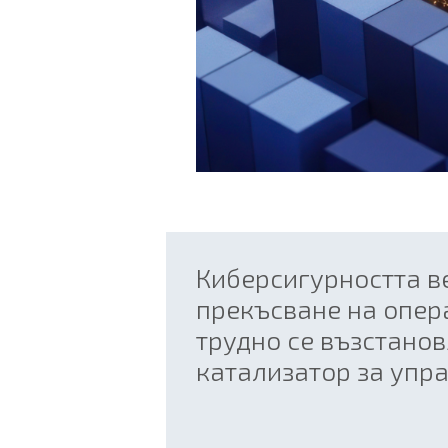
Киберсигурността ве
прекъсване на опера
трудно се възстановя
катализатор за упр