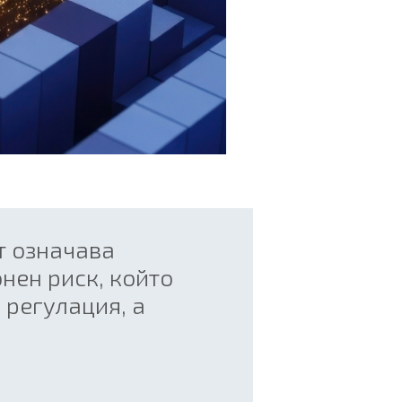
т означава
нен риск, който
 регулация, а