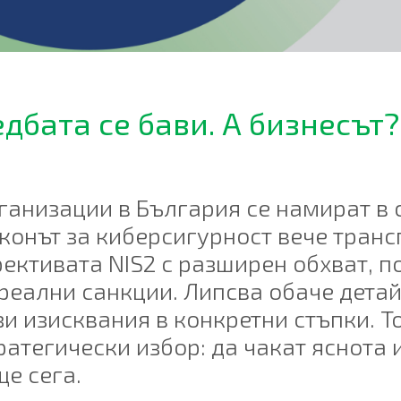
едбата се бави. А бизнесът
ганизации в България се намират в
аконът за киберсигурност вече тран
ективата NIS2 с разширен обхват, п
 реални санкции. Липсва обаче дета
зи изисквания в конкретни стъпки. Т
атегически избор: да чакат яснота 
е сега.