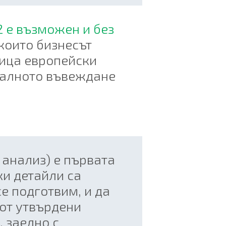
2 е възможен и без
които бизнесът
дица европейски
рмалното въвеждане
 анализ) e първата
и детайли са
е подготвим, и да
от утвърдени
, заедно с