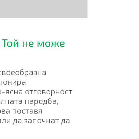
? Той не може
 своеобразна
спонира
о-ясна отговорност
йлната наредба,
ова поставя
или да започнат да