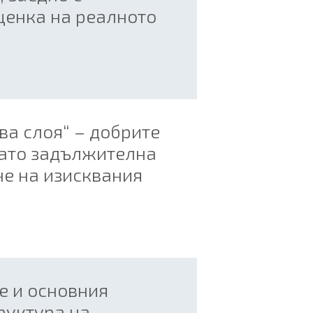
оценка на реалното
 два слоя“ – добрите
като задължителна
е на изисквания
е и основния
руктура на