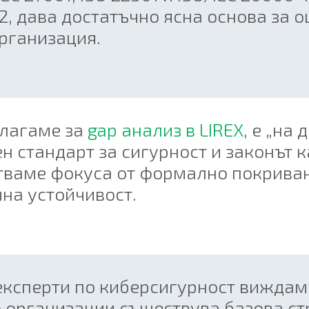
2, дава достатъчно ясна основа за 
организация.
илагаме за
gap анализ в LIREX
, е „на
н стандарт за сигурност и законът 
тваме фокуса от формално покриван
на устойчивост.
 експерти по киберсигурност виждам
о организации съществува базова ст