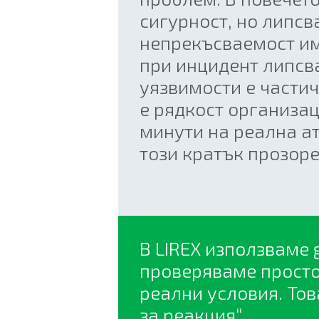
сигурност, но липсв
непрекъсваемост има
при инцидент липсв
уязвимости е частич
е рядкост организац
минути на реална а
този кратък прозор
В LIREX използваме 
проверяваме просто
реални условия. Тов
за реакция“.