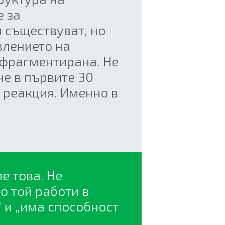
е за
и съществуват, но
влението на
 фрагментирана. Не
че в първите 30
 реакция. Именно в
е това. Не
о той работи в
 и „има способност