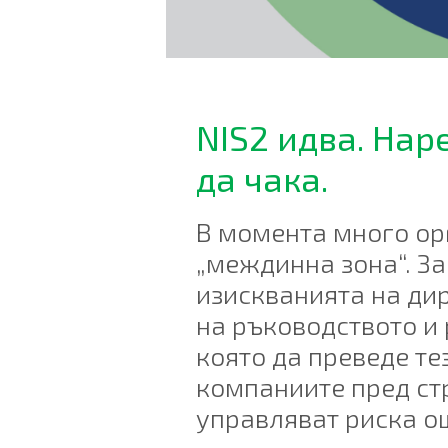
NIS2 идва. Нар
да чака.
В момента много ор
„междинна зона“. З
изискванията на дир
на ръководството и
която да преведе те
компаниите пред стр
управляват риска ощ