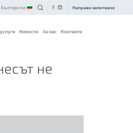
Български
Направи запитване
услуги
Новости
За нас
Контакти
несът не