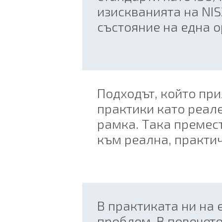
изискванията на NIS
състояние на една 
Подходът, който пр
практики като реале
рамка. Така премес
към реална, практич
В практиката ни на
проблем. В повечет