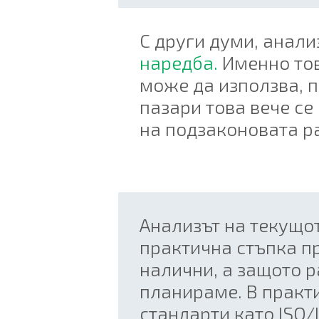
С други думи, анали
наредба.
Именно тов
може да използва, п
пазари това вече с
на подзаконовата р
Aнализът на текущо
практична стъпка п
налични, а защото р
планираме. В практ
стандарти като ISO/I