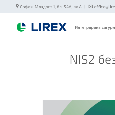
Skip
София, Младост 1, бл. 54А, вх.А
office@lir
to
content
Интегрирана сигурн
NIS2 бе