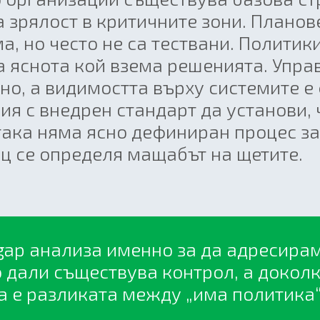
а зрялост в критичните зони. Планов
, но често не са тествани. Политик
а яснота кой взема решенията. Упра
но, а видимостта върху системите е
ия с внедрен стандарт да установи, 
така няма ясно дефиниран процес за
ец се определя мащабът на щетите.
gap анализа именно за да адресирам
 дали съществува контрол, а доколк
а е разликата между „има политика“