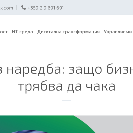
ex.com
+359 2 9 691 691
ост
ИТ среда
Дигитална трансформация
Управляеми 
з наредба: защо биз
трябва да чака