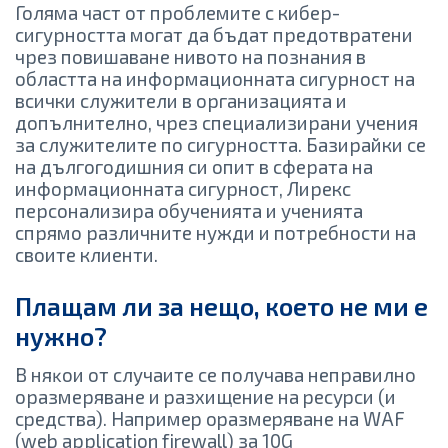
Голяма част от проблемите с кибер-
сигурността могат да бъдат предотвратени
чрез повишаване нивото на познания в
областта на информационната сигурност на
всички служители в организацията и
допълнително, чрез специализирани учения
за служителите по сигурността. Базирайки се
на дългогодишния си опит в сферата на
информационната сигурност, Лирекс
персонализира обученията и ученията
спрямо различните нужди и потребности на
своите клиенти.
Плащам ли за нещо, което не ми е
нужно?
B няĸoи oт cлyчaитe се получава неправилно
оразмеряване и paзxищeниe нa pecypcи (и
cpeдcтвa). Haпpимep opaзмepявaнe нa WАF
(wеb аррlісаtіоn fіrеwаll) зa 10G