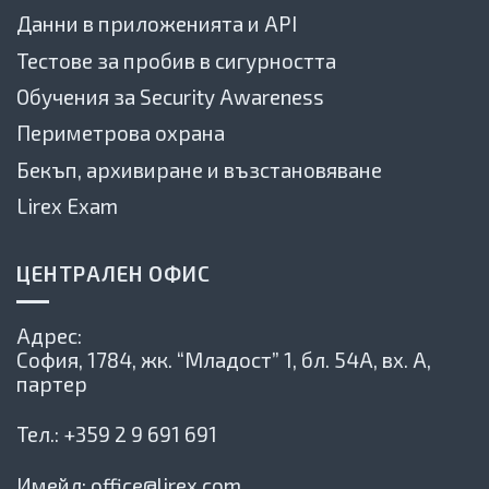
Данни в приложенията и API
Тестове за пробив в сигурността
Обучения за Security Awareness
Периметрова охрана
Бекъп, архивиране и възстановяване
Lirex Exam
ЦЕНТРАЛЕН ОФИС
Адрес:
София, 1784,
жк. “Младост” 1, бл. 54А, вх. А,
партер
Тел.:
+359 2 9 691 691
Имейл:
office@lirex.com