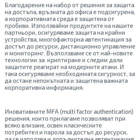
Благодарение на набор от решения за защита
на достъпа, връзката до офиса е подсигурена,
а корпоративната среда е защитена от
пробиви. Използвайки продуктите на нашите
партньори, осигуряваме защита на крайни
устройства, многофакторна автентикация за
достъп до ресурси, дистанционно управление
и мониторинг. Възползваме се от най-новите
технологии за криптиране и следим дали
защитите реагират на модерните атаки. И
така осигуряваме необходимата сигурност, за
да остане непокътната и защитена важната
корпоративна информация.
Иновативните MFA (multi factor authentication)
решения, които прилагаме позволяват при
всяко влизане, освен класическите
потребител и парола за достъп до ресурси,
да се използва и допълнителна автентикация