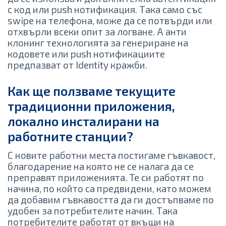
с код или push нотификация. Така само със
swipe на телефона, може да се потвърди или
отхвърли всеки опит за логване. А анти
клонинг технологията за генериране на
кодовете или push нотификациите
предпазват от Identity кражби.
Как ще ползваме текущите
традиционни приложения,
локално инсталирани на
работните станции?
С новите работни места постигаме гъвкавост,
благодарение на която не се налага да се
преправят приложенията. Те си работят по
начина, по който са предвидени, като можем
да добавим гъвкавостта да ги достъпваме по
удобен за потребителите начин. Така
потребителите работят от вкъщи на