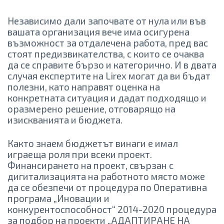
Независимо дали започвате от нула или във
вашата организация вече има осигурена
възможност за отдалечена работа, пред вас
стоят предизвикателства, с които се очаква
да се справите бързо и категорично. И в двата
случая експертите на Lirex могат да ви бъдат
полезни, като направят оценка на
конкретната ситуация и дадат подходящо и
оразмерено решение, отговарящо на
изискванията и бюджета.
Както знаем бюджетът винаги е имал
играеща роля при всеки проект.
Финансирането на проект, свързан с
дигитализацията на работното място може
да се обезпечи от процедура по Оперативна
програма „Иновации и
конкурентоспособност“ 2014-2020 процедура
за подбор на проекти „АДАПТИРАНЕ НА