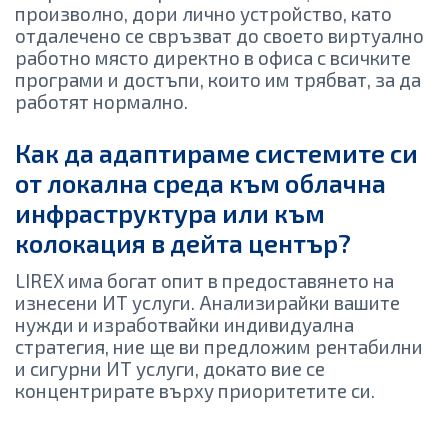
произволно, дори лично устройство, като
отдалечено се свръзват до своето виртуално
работно място директно в офиса с всичките
програми и достъпи, които им трябват, за да
работят нормално.
Как да адаптираме системите си
от локална среда към облачна
инфраструктура или към
колокация в дейта център?
LIREX има богат опит в предоставянето на
изнесени ИТ услуги. Анализирайки вашите
нужди и изработвайки индивидуална
стратегия, ние ще ви предложим рентабилни
и сигурни ИТ услуги, докато вие се
концентрирате върху приоритетите си.