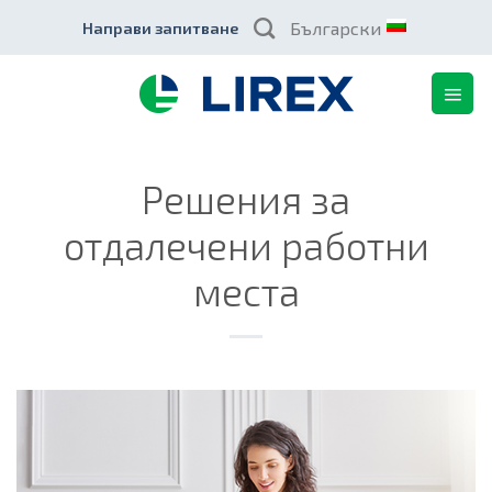
Skip
Български
Направи запитване
to
content
Решения за
отдалечени работни
места