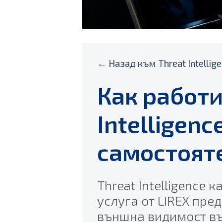
← Назад към Threat Intellig
Как работи
Intelligenc
самостоят
Threat Intelligence 
услуга от LIREX пре
външна видимост въ