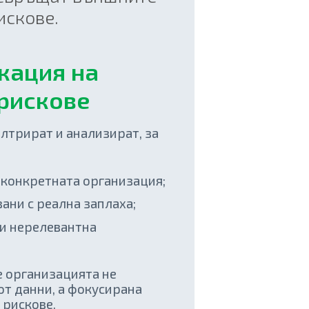
искове.
кация на
рискове
лтрират и анализират, за
 конкретната организация;
зани с реална заплаха;
ли нерелевантна
е организацията не
от данни, а фокусирана
 рискове.