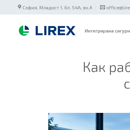
Skip
София, Младост 1, бл. 54А, вх.А
office@lir
to
content
Интегрирана сигурн
Как раб