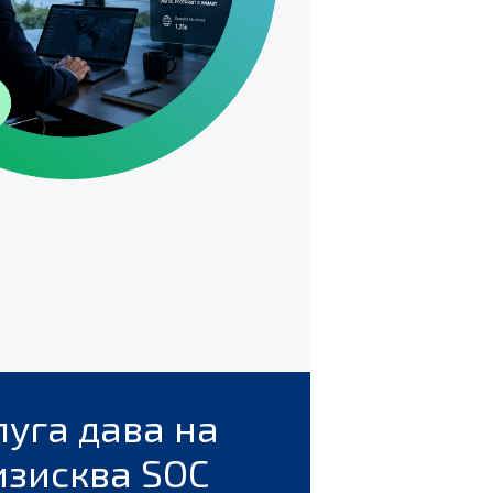
луга дава на
изисква SOC