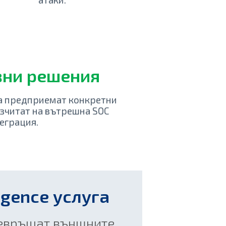
вни решения
а предприемат конкретни
азчитат на вътрешна SOC
еграция.
igence услуга
ревръщат външните