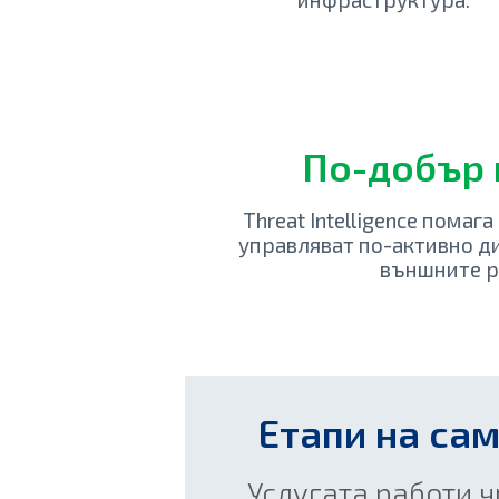
По-добър 
Threat Intelligence помаг
управляват по-активно ди
външните р
Етапи на сам
Услугата работи 