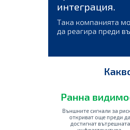
интеграция.
Така компанията мо
да реагира преди в
Какв
Ранна видимо
Външните сигнали за риск
откриват още преди д
достигнат вътрешната
инфраструктура.