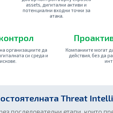
assets, дигитални активи и
потенциални входни точки за
атака.
контрол
Проакти
а на организациите да
Компаниите могат д
гиталната си среда и
действия, без да р
искове.
инт
остоятелната Threat Intell
чрез последователни етапи, които п