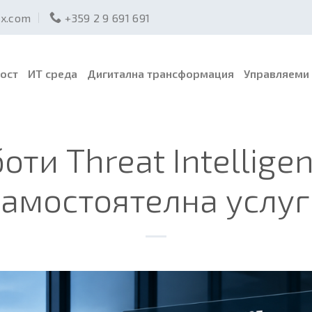
ex.com
+359 2 9 691 691
ост
ИТ среда
Дигитална трансформация
Управляеми 
оти Threat Intellige
самостоятелна услуг