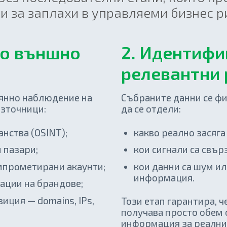
и за заплахи в управляеми бизнес р
то външно
2. Идентифи
релевантни 
оянно наблюдение на
Събраните данни се фи
източници:
да се отдели:
нства (OSINT);
какво реално засяга
 пазари;
кои сигнали са свър
омпрометирани акаунти;
кои данни са шум и
информация.
ации на брандове;
иция — domains, IPs,
Този етап гарантира, ч
получава просто обем 
информация за реални