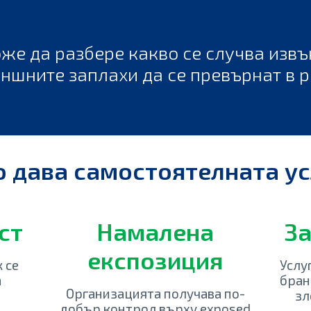
же да разбере какво се случва извъ
ъншните заплахи да се превърнат в 
о дава самостоятелната ус
ст
Намалена
За
експозиция
 се
Услу
а
бран
Организацията получава по-
зл
добър контрол върху exposed