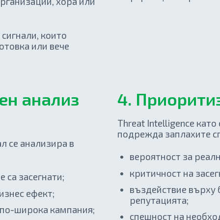
рганизации, хора или
 сигнали, които
отовка или вече
лен анализ
4. Приорити
Threat Intelligence кат
подрежда заплахите с
л се анализира в
вероятност за реалн
критичност на засег
 са засегнати;
въздействие върху 
изнес ефект;
репутацията;
т по-широка кампания;
спешност на необхо