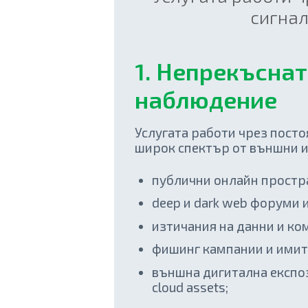
сигнал
1. Непрекъсна
наблюдение
Услугата работи чрез пост
широк спектър от външни 
публични онлайн простра
deep и dark web форуми и
изтичания на данни и к
фишинг кампании и имит
външна дигитална експоз
cloud assets;