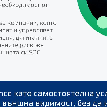
 необходимост от
за компании, които
ират и управляват
иция, дигиталните
онните рискове
ешната си SOC
gence като самостоятелна ус
 външна видимост, без да 