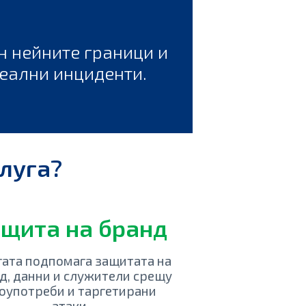
н нейните граници и
реални инциденти.
луга?
щита на бранд
гата подпомага защитата на
д, данни и служители срещу
оупотреби и таргетирани
атаки.