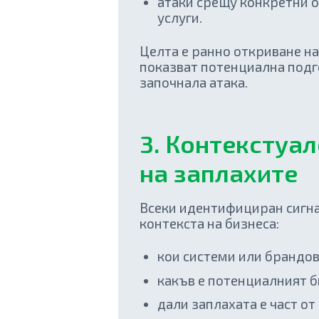
атаки срещу конкретни о
услуги.
Целта е ранно откриване на
показват потенциална подг
започнала атака.
3. Контекстуа
на заплахите
Всеки идентифициран сигна
контекста на бизнеса:
кои системи или брандове
какъв е потенциалният б
дали заплахата е част о