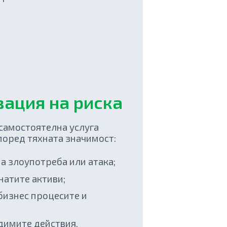
зация на риска
о самостоятелна услуга
поред тяхната значимост:
а злоупотреба или атака;
натите активи;
бизнес процесите и
димите действия.