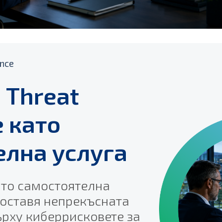
ence
 Threat
e като
елна услуга
като самостоятелна
доставя непрекъсната
рху киберрисковете за