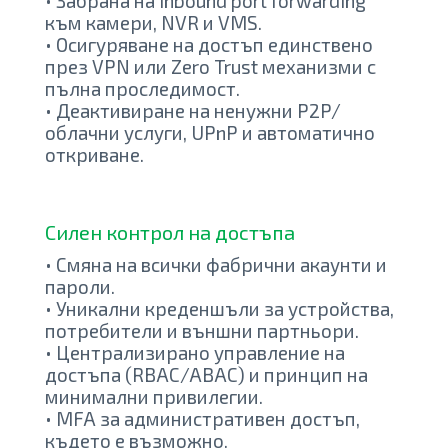
• Забрана на inbound port forwarding
към камери, NVR и VMS.
• Осигуряване на достъп единствено
през VPN или Zero Trust механизми с
пълна проследимост.
• Деактивиране на ненужни P2P/
облачни услуги, UPnP и автоматично
откриване.
Силен контрол на достъпа
• Смяна на всички фабрични акаунти и
пароли.
• Уникални креденшъли за устройства,
потребители и външни партньори.
• Централизирано управление на
достъпа (RBAC/ABAC) и принцип на
минимални привилегии.
• MFA за административен достъп,
където е възможно.