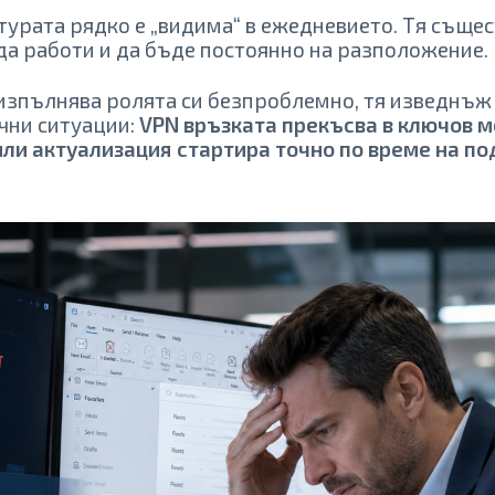
урата рядко е „видима“ в ежедневието. Тя същес
да работи и да бъде постоянно на разположение.
 изпълнява ролята си безпроблемно, тя изведнъж
чни ситуации:
VPN връзката прекъсва в ключов м
или актуализация стартира точно по време на по