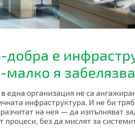
-добра е инфрастр
-малко я забелязва
в една организация не са ангажирани
чната инфраструктура. И не би тряб
 разчитат на нея — да изпълняват за
 процеси, без да мислят за системит