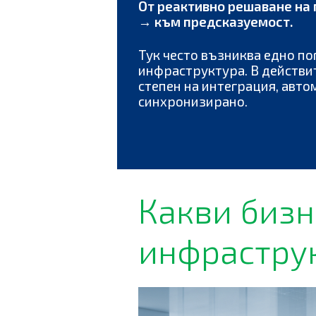
От реактивно решаване на
→ към предсказуемост.
Тук често възниква едно п
инфраструктура. В действи
степен на интеграция, авт
синхронизирано.
Какви бизн
инфрастру