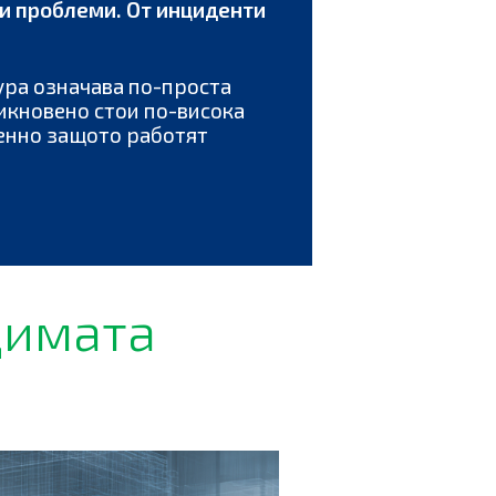
и проблеми. От инциденти
ура означава по-проста
икновено стои по-висока
менно защото работят
димата