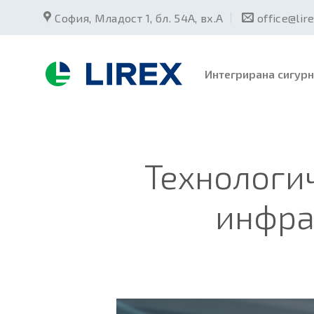
Skip
София, Младост 1, бл. 54А, вх.А
office@lir
to
content
Интегрирана сигурн
Технологи
инфра