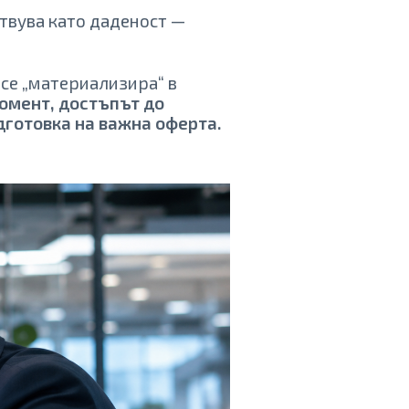
твува като даденост —
 се „материализира“ в
омент, достъпът до
дготовка на важна оферта.