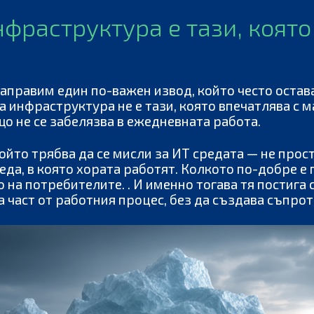
фраструктура е тази, която 
аправим един по-важен извод, който често остав
 инфраструктура не е тази, която впечатлява с 
що не се забелязва в ежедневната работа.
който трябва да се мисли за ИТ средата — не прос
еда, в която хората работят. Колкото по-добре е
на потребителите. . И именно тогава тя постига с
 част от работния процес, без да създава съпрот