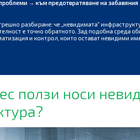
 проблеми → към предотвратяване на забавяния 
огрешно разбиране: че „невидимата“ инфраструкт
телност е точно обратното. Зад подобна среда об
оматизация и контрол, които остават невидими и
ес ползи носи неви
ктура?