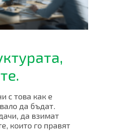
уктурата,
те.
 с това как е
вало да бъдат.
дачи, да взимат
е, които го правят