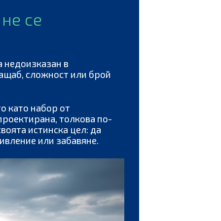
не се
а недоизказан в
мащаб, сложност или брой
то като набор от
 проектирана, толкова по-
воята истинска цел: да
ивление или забавяне.