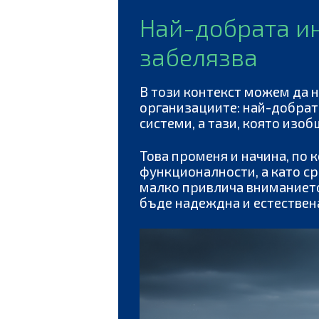
Най-добрата ин
забелязва
В този контекст можем да н
организациите: най-добрата
системи, а тази, която изоб
Това променя и начина, по 
функционалности, а като ср
малко привлича вниманието 
бъде надеждна и естествена