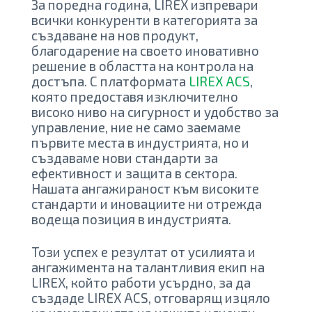
За поредна година, LIREX изпревари
всички конкуренти в категорията за
създаване на нов продукт,
благодарение на своето иновативно
решение в областта на контрола на
достъпа. С платформата
LIREX ACS
,
която предоставя изключително
високо ниво на сигурност и удобство за
управление, ние не само заемаме
първите места в индустрията, но и
създаваме нови стандарти за
ефективност и защита в сектора.
Нашата ангажираност към високите
стандарти и иновациите ни отрежда
водеща позиция в индустрията.
Този успех е резултат от усилията и
ангажимента на талантливия екип на
LIREX, който работи усърдно, за да
създаде LIREX ACS, отговарящ изцяло