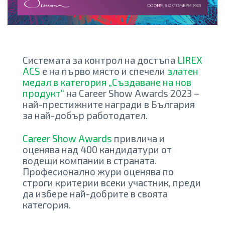
Системата за контрол на достъпа
LIREX
ACS
е на първо място и спечели
златен
медал в категория „Създаване на нов
продукт“
на Career Show Awards 2023 –
най-престижните награди в България
за най-добър работодател.
Career Show Awards
привлича и
оценява над 400 кандидатури от
водещи компании в страната.
Професионално жури оценява по
строги критерии всеки участник, преди
да избере най-добрите в своята
категория.