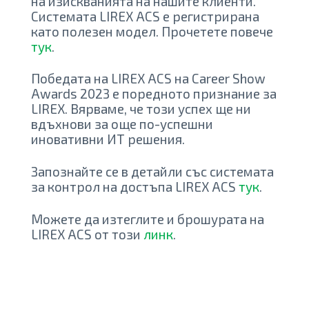
на изискванията на нашите клиенти.
Системата LIREX ACS е регистрирана
като полезен модел. Прочетете повече
тук
.
Победата на LIREX ACS на Career Show
Awards 2023 е поредното признание за
LIREX. Вярваме, че този успех ще ни
вдъхнови за още по-успешни
иновативни ИТ решения.
Запознайте се в детайли със системата
за контрол на достъпа LIREX ACS
тук
.
Можете да изтеглите и брошурата на
LIREX ACS от този
линк
.