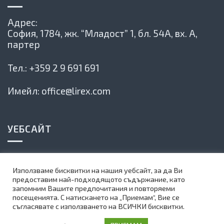
Адрес:
София, 1784,
жк. “Младост” 1, бл. 54А, вх. А,
партер
Тел.:
+359 2 9 691 691
Имейл:
office@lirex.com
УЕБСАЙТ
Политика на сайта
Използваме бисквитки на нашия уебсайт, за да Ви
Карта на сайта
предоставим най-подходящото съдържание, като
запомним Вашите предпочитания и повторяеми
Абонирай се за нашия бюлетин
посещенията. С натискането на „Приемам“, Вие се
съгласявате с използването на ВСИЧКИ бисквитки.