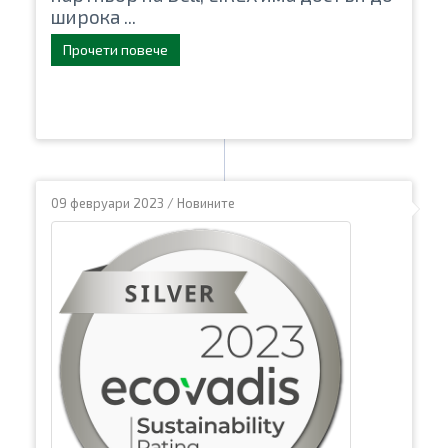
широка ...
Прочети повече
09 февруари 2023
/
Новините