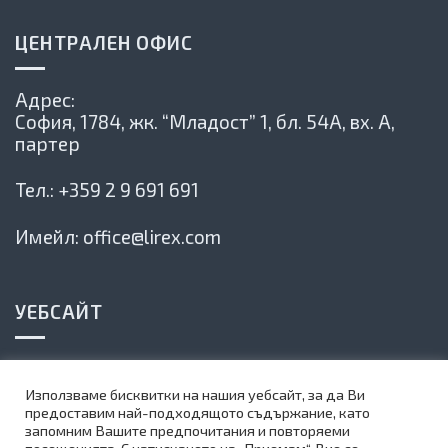
ЦЕНТРАЛЕН ОФИС
Адрес:
София, 1784,
жк. “Младост” 1, бл. 54А, вх. А,
партер
Тел.:
+359 2 9 691 691
Имейл:
office@lirex.com
УЕБСАЙТ
Политика на сайта
Използваме бисквитки на нашия уебсайт, за да Ви
Карта на сайта
предоставим най-подходящото съдържание, като
запомним Вашите предпочитания и повторяеми
Абонирай се за нашия бюлетин