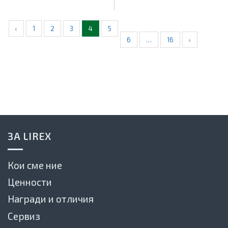
‹
1
2
3
4
5
6
…
16
›
ЗА LIREX
Кои сме ние
Ценности
Награди и отличия
Сервиз