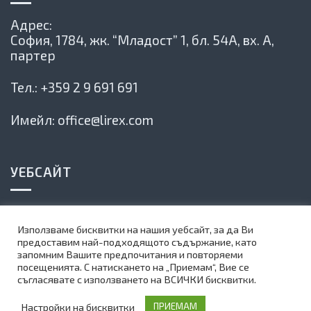
Адрес:
София, 1784,
жк. “Младост” 1, бл. 54А, вх. А,
партер
Тел.:
+359 2 9 691 691
Имейл:
office@lirex.com
УЕБСАЙТ
Политика на сайта
Използваме бисквитки на нашия уебсайт, за да Ви
Карта на сайта
предоставим най-подходящото съдържание, като
запомним Вашите предпочитания и повторяеми
Абонирай се за нашия бюлетин
посещенията. С натискането на „Приемам“, Вие се
съгласявате с използването на ВСИЧКИ бисквитки.
©
1999-2025 Lirex.com All Rights Reserved
Настройки на бисквитки
ПРИЕМАМ