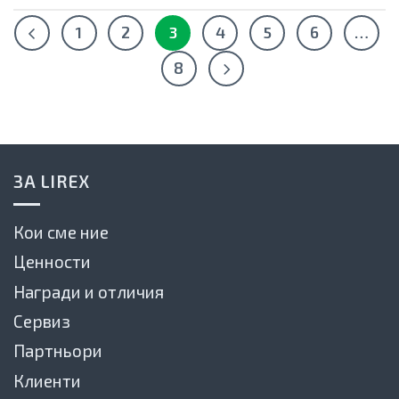
1
2
3
4
5
6
…
8
ЗА LIREX
Кои сме ние
Ценности
Награди и отличия
Сервиз
Партньори
Клиенти